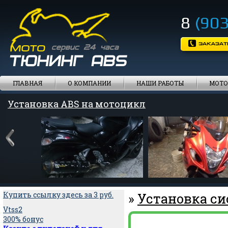
8
(903
ГЛАВНАЯ
О КОМПАНИИ
НАШИ РАБОТЫ
МОТО
Установка ABS на мотоцикл
Установка ABS на мотоцикл
Купить ссылку здесь за
3
руб.
»
Установка си
Vtss2
300% бонус