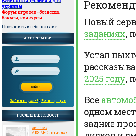
Казино с лицензией и для
Рекоменд
украины
Форум игроков - бездепы,
бонусы, конкурсы
Новый сер
Поставить к себе на сайт
заданиях
, 
АВТОРИЗАЦИЯ
Устал пыхте
рассказыв
2025 году
, 
Все
автомо
Забыл пароль?
/
Регистрация
одном мест
ПОСЛЕДНИЕ НОВОСТИ
задние про
система
дисков и с
ABS,АБС,антиблок