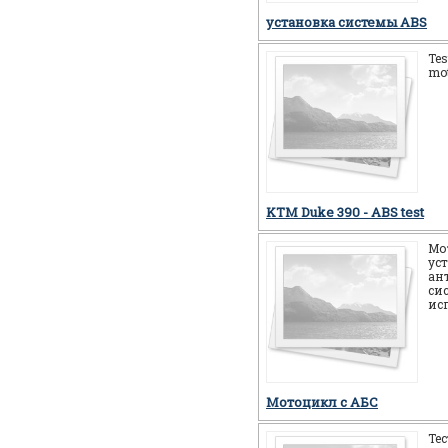
установка системы ABS
Tes
mot
KTM Duke 390 - ABS test
Мо
ус
ан
си
ис
Мотоцикл c АБС
Те