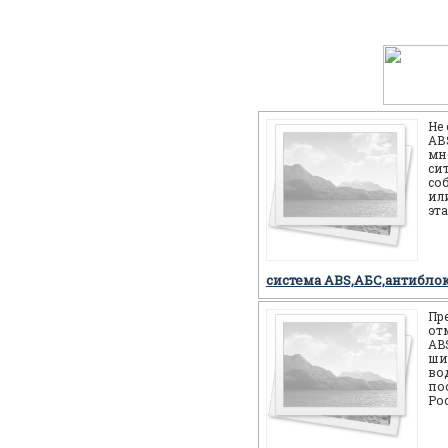
Не
АВS
мн
си
со
или
эт
себ
но
система ABS,АБС,антибло
Пр
от
AB
ши
во
по
Ро
мн
мо
си