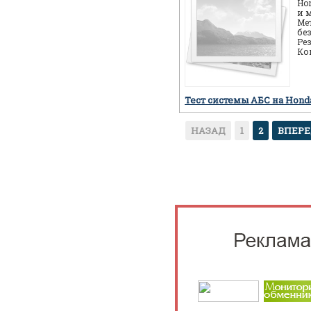
Ho
и 
Ме
бе
Ре
Ко
ав
пр
Тест системы АБС на Hon
НАЗАД
1
2
ВПЕР