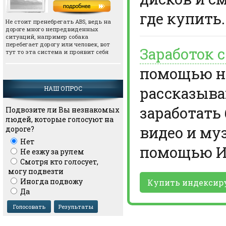
где купить.
Не стоит пренебрегать АВS, ведь на
дороге много непредвиденных
ситуаций, например собака
перебегает дорогу или человек, вот
Заработок 
тут то эта система и проявит себя
помощью но
рассказыва
НАШ ОПРОС
заработать
Подвозите ли Вы незнакомых
людей, которые голосуют на
видео и му
дороге?
Нет
помощью И
Не езжу за рулем
Смотря кто голосует,
могу подвезти
Иногда подвожу
Купить индексир
Да