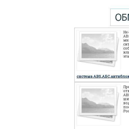
Не
АВS
мн
си
со
или
эт
себ
но
система ABS,АБС,антибло
Пр
от
AB
ши
во
по
Ро
мн
мо
си