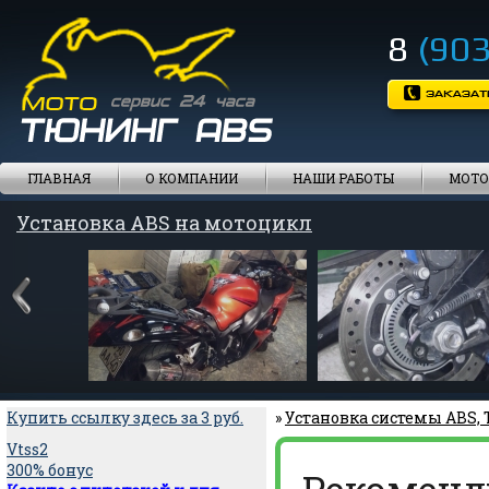
8
(903
ГЛАВНАЯ
О КОМПАНИИ
НАШИ РАБОТЫ
МОТО
Установка ABS на мотоцикл
Купить ссылку здесь за
3
руб.
»
Установка системы ABS,
Vtss2
300% бонус
Рекоменд