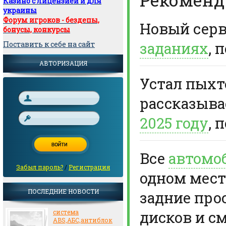
Казино с лицензией и для
украины
Форум игроков - бездепы,
Новый сер
бонусы, конкурсы
заданиях
, 
Поставить к себе на сайт
АВТОРИЗАЦИЯ
Устал пыхте
рассказыв
2025 году
, 
Все
автомо
Забыл пароль?
/
Регистрация
одном мест
ПОСЛЕДНИЕ НОВОСТИ
задние про
дисков и с
система
ABS,АБС,антиблок