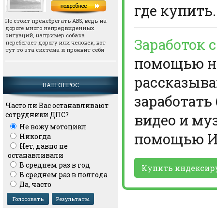
где купить.
Не стоит пренебрегать АВS, ведь на
дороге много непредвиденных
ситуаций, например собака
Заработок 
перебегает дорогу или человек, вот
тут то эта система и проявит себя
помощью но
рассказыва
НАШ ОПРОС
заработать
Часто ли Вас останавливают
сотрудники ДПС?
видео и му
Не вожу мотоцикл
помощью И
Никогда
Нет, давно не
останавливали
В среднем раз в год
Купить индексир
В среднем раз в полгода
Да, часто