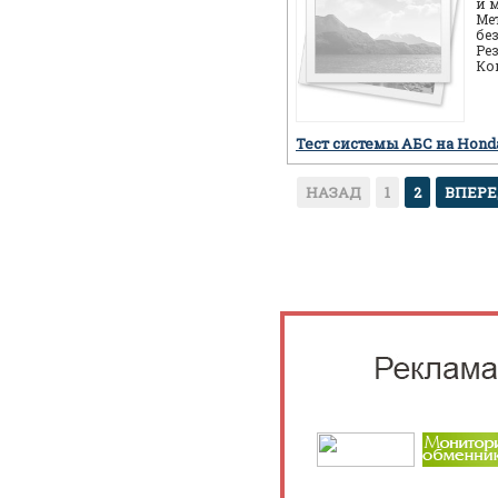
и 
Ме
бе
Ре
Ко
ав
пр
Тест системы АБС на Hon
НАЗАД
1
2
ВПЕР