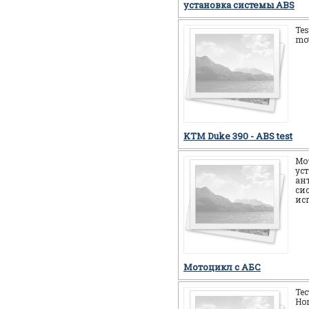
установка системы ABS
Tes
mot
KTM Duke 390 - ABS test
Мо
ус
ан
си
ис
Мотоцикл c АБС
Те
Ho