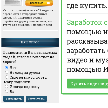
где купить.
Не стоит пренебрегать АВS, ведь на
дороге много непредвиденных
ситуаций, например собака
Заработок 
перебегает дорогу или человек, вот
тут то эта система и проявит себя
помощью но
рассказыва
НАШ ОПРОС
заработать
Подвозите ли Вы незнакомых
людей, которые голосуют на
видео и му
дороге?
помощью И
Нет
Не езжу за рулем
Смотря кто голосует,
могу подвезти
Купить индексир
Иногда подвожу
Да