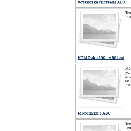
установка системы ABS
Tes
mot
KTM Duke 390 - ABS test
Мо
ус
ан
си
ис
Мотоцикл c АБС
Те
Ho