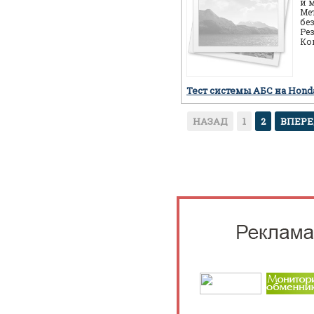
и 
Ме
бе
Ре
Ко
ав
пр
Тест системы АБС на Hon
НАЗАД
1
2
ВПЕР