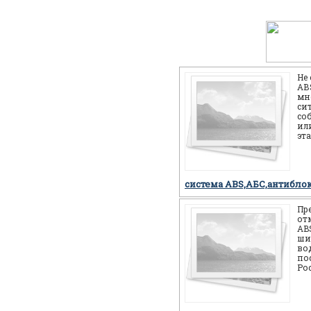
Не
АВS
мн
си
со
или
эт
себ
но
система ABS,АБС,антибло
Пр
от
AB
ши
во
по
Ро
мн
мо
си