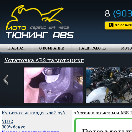
8
(903
ГЛАВНАЯ
О КОМПАНИИ
НАШИ РАБОТЫ
МОТО
Установка ABS на мотоцикл
Купить ссылку здесь за
3
руб.
»
Установка системы ABS,
Vtss2
300% бонус
Рекоменд