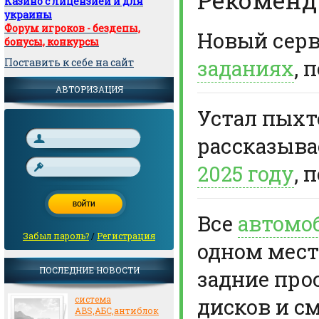
Казино с лицензией и для
украины
Форум игроков - бездепы,
Новый сер
бонусы, конкурсы
заданиях
, 
Поставить к себе на сайт
АВТОРИЗАЦИЯ
Устал пыхте
рассказыв
2025 году
, 
Все
автомо
Забыл пароль?
/
Регистрация
одном мест
ПОСЛЕДНИЕ НОВОСТИ
задние про
дисков и с
система
ABS,АБС,антиблок