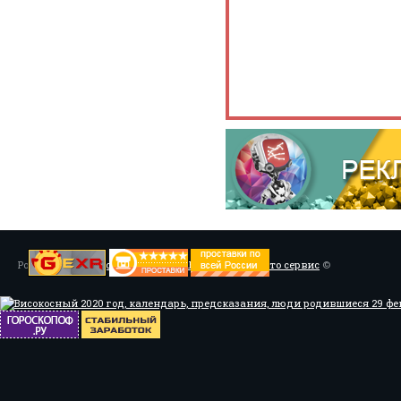
Powered by
Установка системы ABS, Тюнинг
/
Мото сервис
©