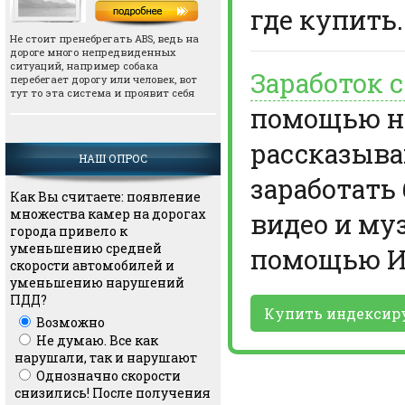
где купить.
Не стоит пренебрегать АВS, ведь на
дороге много непредвиденных
ситуаций, например собака
Заработок 
перебегает дорогу или человек, вот
тут то эта система и проявит себя
помощью но
рассказыва
НАШ ОПРОС
заработать
Как Вы считаете: появление
множества камер на дорогах
видео и му
города привело к
уменьшению средней
помощью И
скорости автомобилей и
уменьшению нарушений
ПДД?
Купить индексир
Возможно
Не думаю. Все как
нарушали, так и нарушают
Однозначно скорости
снизились! После получения