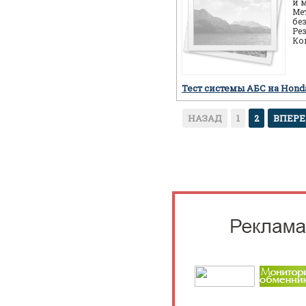
и 
Ме
бе
Ре
Ко
ав
пр
Тест системы АБС на Hon
НАЗАД
1
2
ВПЕР