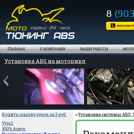
8
(903
ГЛАВНАЯ
О КОМПАНИИ
НАШИ РАБОТЫ
МОТО
Установка ABS на мотоцикл
Купить ссылку здесь за
3
руб.
»
Установка системы ABS,
Vtss2
300% бонус
Рекоменд