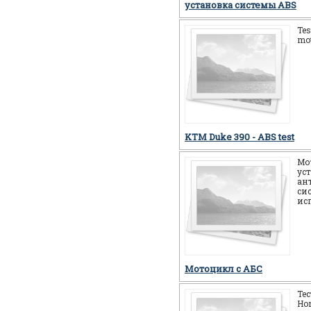
установка системы ABS
Tes
mot
KTM Duke 390 - ABS test
Мо
ус
ан
си
ис
Мотоцикл c АБС
Те
Ho