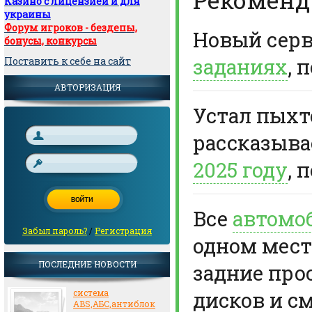
Казино с лицензией и для
украины
Форум игроков - бездепы,
Новый сер
бонусы, конкурсы
заданиях
, 
Поставить к себе на сайт
АВТОРИЗАЦИЯ
Устал пыхте
рассказыв
2025 году
, 
Все
автомо
Забыл пароль?
/
Регистрация
одном мест
ПОСЛЕДНИЕ НОВОСТИ
задние про
дисков и с
система
ABS,АБС,антиблок