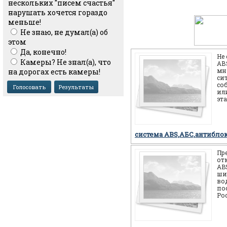
нескольких "писем счастья"
нарушать хочется гораздо
меньше!
Не знаю, не думал(а) об
этом
Да, конечно!
Не
Камеры? Не знал(а), что
АВS
мн
на дорогах есть камеры!
си
со
или
эт
себ
но
система ABS,АБС,антибло
Пр
от
AB
ши
во
по
Ро
мн
мо
си