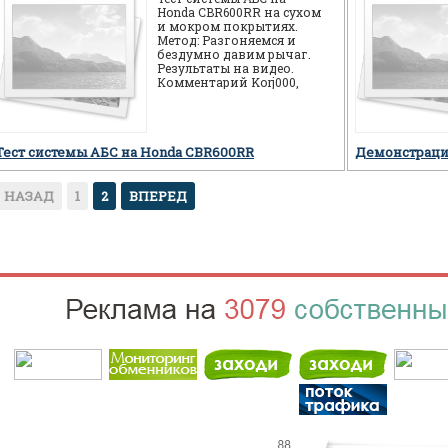
Honda CBR600RR на сухом
и мокром покрытиях.
Метод: Разгоняемся и
бездумно давим рычаг.
Результаты на видео.
Комментарий Korj000,
автора видео
проведенных тестов:
Тест системы АБС на Honda CBR600RR
Демонстраци
НАЗАД
1
2
ВПЕРЕД