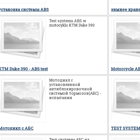
система ABS это
установка системы ABS
зимнее хран
Test systemu ABS w
motocyklu KTM Duke 390
KTM Duke 390 - ABS test
Motorcycle AB
Мотоцикл c
установленной
антиблокировочной
системой тормозов(АБС) -
испытания
Мотоцикл c АБС
TEST SYSTEM
Тест системы АБС на