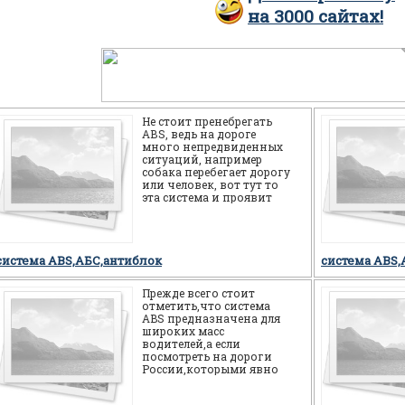
на
3000
сайтах!
Не стоит пренебрегать
АВS, ведь на дороге
много непредвиденных
ситуаций, например
собака перебегает дорогу
или человек, вот тут то
эта система и проявит
себя на все 100%, а
новичка спасет от
система ABS,АБС,антиблок
система ABS,
Прежде всего стоит
отметить,что система
ABS предназначена для
широких масс
водителей,а если
посмотреть на дороги
России,которыми явно
многие не довольны,то
можно смело сказать,что