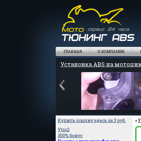
ГЛАВНАЯ
О КОМПАНИИ
Установка ABS на мотоци
Купить ссылку здесь за
3
руб.
»
У
Vtss2
300% бонус