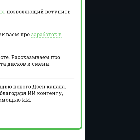
ях
, позволяющий вступить
азываем про
заработок в
есте. Рассказываем про
та дисков и смены
щью нового Дзен канала,
благодаря ИИ контенту,
помощью ИИ.