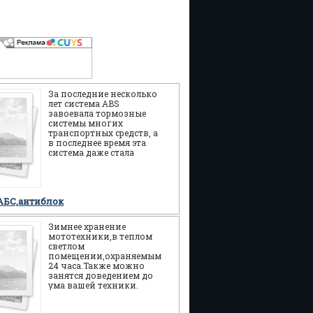
За последние несколько
лет система ABS
завоевала тормозные
системы многих
транспортных средств, а
в последнее время эта
система даже стала
появляться на скутерах.
Еще пройдет немного
времени и
АБС,антиблок
Зимнее хранение
мототехники,в теплом
светлом
помещении,охраняемым
24 часа.Также можно
занятся доведением до
ума вашей техники.