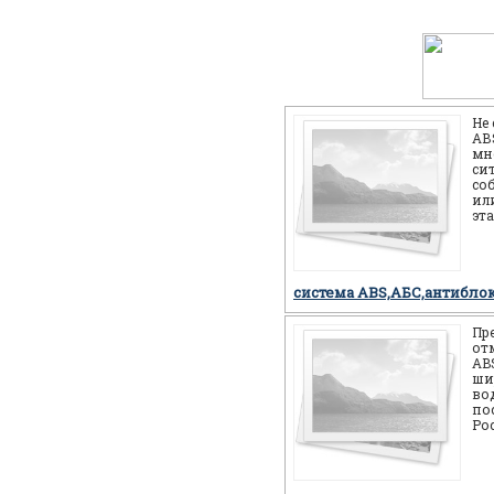
Не
АВS
мн
си
со
или
эт
себ
но
система ABS,АБС,антибло
Пр
от
AB
ши
во
по
Ро
мн
мо
си