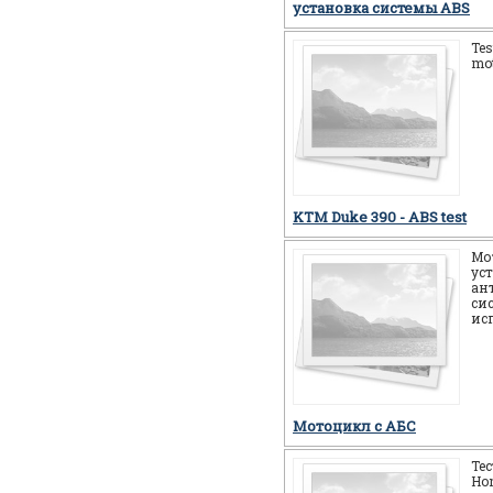
установка системы ABS
Tes
mot
KTM Duke 390 - ABS test
Мо
ус
ан
си
ис
Мотоцикл c АБС
Те
Ho