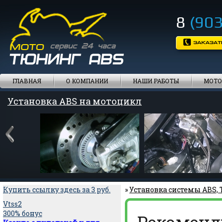
8
(903
ГЛАВНАЯ
О КОМПАНИИ
НАШИ РАБОТЫ
МОТО
Установка ABS на мотоцикл
Купить ссылку здесь за
3
руб.
»
Установка системы ABS,
Vtss2
300% бонус
Рекоменд