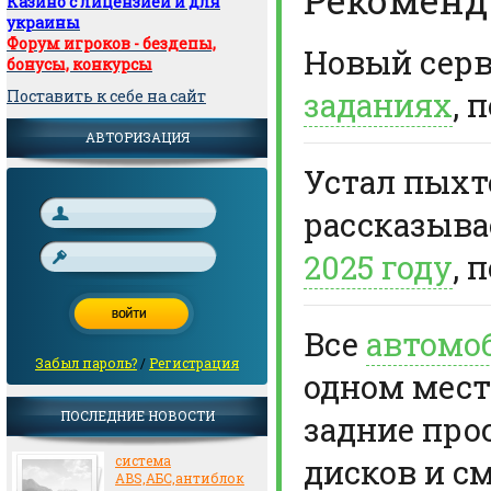
Казино с лицензией и для
украины
Форум игроков - бездепы,
Новый сер
бонусы, конкурсы
заданиях
, 
Поставить к себе на сайт
АВТОРИЗАЦИЯ
Устал пыхте
рассказыв
2025 году
, 
Все
автомо
Забыл пароль?
/
Регистрация
одном мест
ПОСЛЕДНИЕ НОВОСТИ
задние про
дисков и с
система
ABS,АБС,антиблок