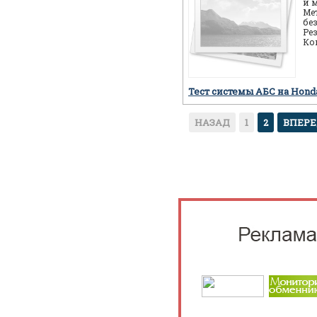
и 
Ме
бе
Ре
Ко
ав
пр
Тест системы АБС на Hon
НАЗАД
1
2
ВПЕР