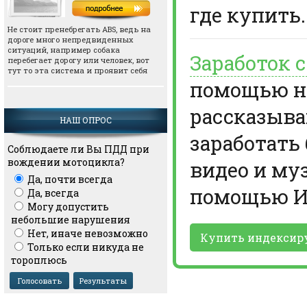
где купить.
Не стоит пренебрегать АВS, ведь на
дороге много непредвиденных
ситуаций, например собака
Заработок 
перебегает дорогу или человек, вот
тут то эта система и проявит себя
помощью но
рассказыва
НАШ ОПРОС
заработать
Соблюдаете ли Вы ПДД при
вождении мотоцикла?
видео и му
Да, почти всегда
помощью И
Да, всегда
Могу допустить
небольшие нарушения
Нет, иначе невозможно
Купить индексир
Только если никуда не
тороплюсь