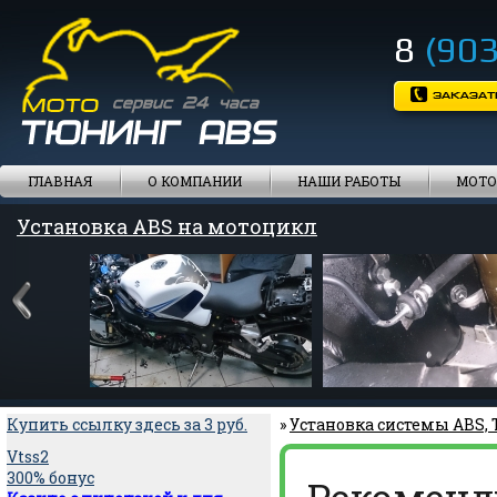
8
(903
ГЛАВНАЯ
О КОМПАНИИ
НАШИ РАБОТЫ
МОТО
Установка ABS на мотоцикл
Купить ссылку здесь за
3
руб.
»
Установка системы ABS,
Vtss2
300% бонус
Рекоменд