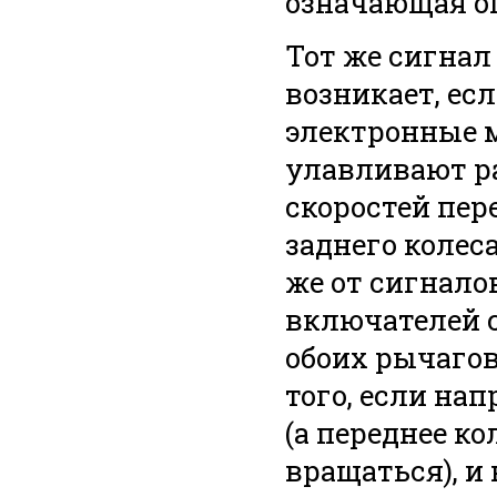
означающая о
Тот же сигнал
возникает, ес
электронные 
улавливают р
скоростей пер
заднего колеса
же от сигнал
включателей 
обоих рычагов
того, если на
(а переднее ко
вращаться), и