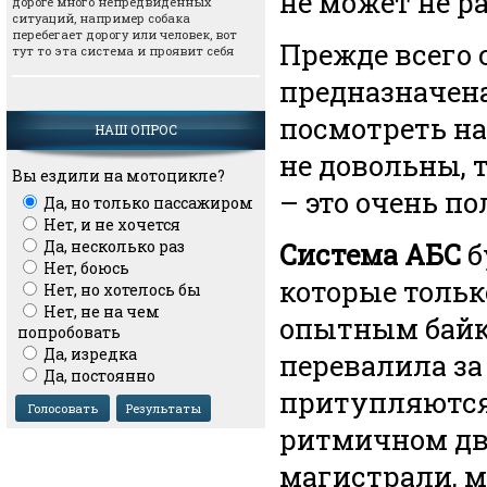
не может не р
дороге много непредвиденных
ситуаций, например собака
перебегает дорогу или человек, вот
Прежде всего 
тут то эта система и проявит себя
предназначена
посмотреть на
НАШ ОПРОС
не довольны, 
Вы ездили на мотоцикле?
– это очень п
Да, но только пассажиром
Нет, и не хочется
Да, несколько раз
Система АБС
б
Нет, боюсь
которые тольк
Нет, но хотелось бы
Нет, не на чем
опытным байке
попробовать
Да, изредка
перевалила за 
Да, постоянно
притупляются,
ритмичном дв
магистрали, м