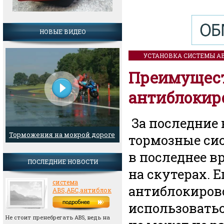
НОВЫЕ ВИДЕО
УСТАНОВКА СИСТЕМЫ A
Преимущест
антиблокир
За последние 
Торможения на мокрой дороге
тормозные сис
мотоцикла с АБС
в последнее в
ПОСЛЕДНИЕ НОВОСТИ
на скутерах. 
система
антиблокирово
ABS,АБС,антиблок
использоватьс
Не стоит пренебрегать АВS, ведь на