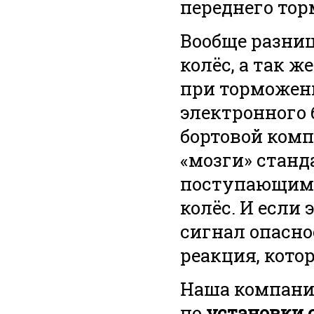
переднего торм
Вообще разниц
колёс, а так 
при торможен
электронного б
бортовой комп
«мозги» станд
поступающими
колёс. И если 
сигнал опасн
реакция, кото
Наша компани
по
установки 