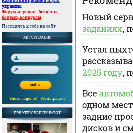
Казино с лицензией и для
украины
Форум игроков - бездепы,
Новый сер
бонусы, конкурсы
заданиях
, 
Поставить к себе на сайт
АВТОРИЗАЦИЯ
Устал пыхте
рассказыв
2025 году
, 
Все
автомо
Забыл пароль?
/
Регистрация
одном мест
ПРИМЕРЫ НАШИХ РАБОТ
задние про
дисков и с