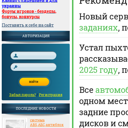
Казино с лицензией и для
украины
Форум игроков - бездепы,
Новый сер
бонусы, конкурсы
заданиях
, 
Поставить к себе на сайт
АВТОРИЗАЦИЯ
Устал пыхте
рассказыв
2025 году
, 
Все
автомо
Забыл пароль?
/
Регистрация
одном мест
ПОСЛЕДНИЕ НОВОСТИ
задние про
дисков и с
система
ABS,АБС,антиблок