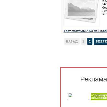
и 
Ме
бе
Ре
Ко
ав
пр
Тест системы АБС на Hon
НАЗАД
1
2
ВПЕР