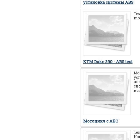
установка системы ABS
Tes
mot
KTM Duke 390 - ABS test
Мо
ус
ан
си
ис
Мотоцикл c АБС
Те
Ho