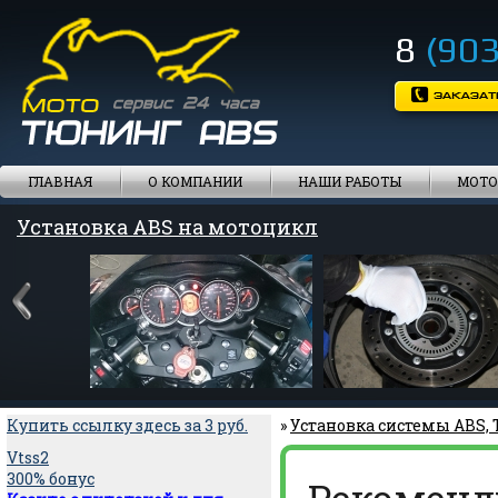
8
(903
ГЛАВНАЯ
О КОМПАНИИ
НАШИ РАБОТЫ
МОТО
Установка ABS на мотоцикл
Купить ссылку здесь за
3
руб.
»
Установка системы ABS,
Vtss2
300% бонус
Рекоменд