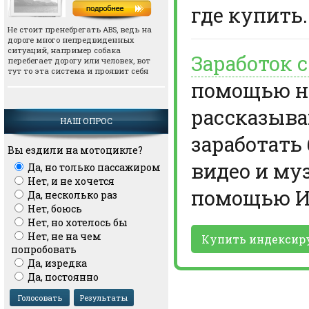
где купить.
Не стоит пренебрегать АВS, ведь на
дороге много непредвиденных
ситуаций, например собака
Заработок 
перебегает дорогу или человек, вот
тут то эта система и проявит себя
помощью но
рассказыва
НАШ ОПРОС
заработать
Вы ездили на мотоцикле?
видео и му
Да, но только пассажиром
Нет, и не хочется
помощью И
Да, несколько раз
Нет, боюсь
Нет, но хотелось бы
Нет, не на чем
Купить индексир
попробовать
Да, изредка
Да, постоянно