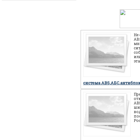
Не
АВS
мн
си
со
или
эт
себ
но
система ABS,АБС,антибло
Пр
от
AB
ши
во
по
Ро
мн
мо
си