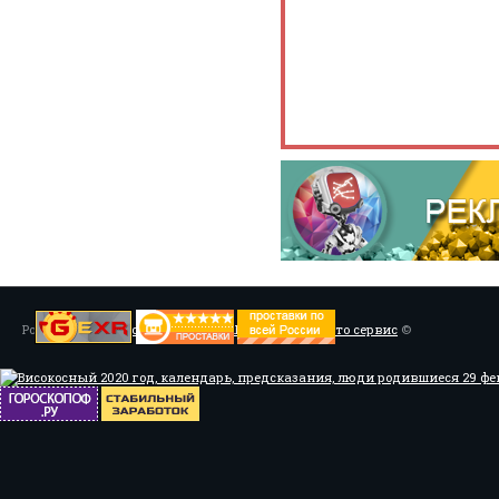
Powered by
Установка системы ABS, Тюнинг
/
Мото сервис
©