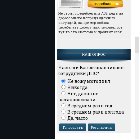
Не стоит пренебрегать АВS, ведь на
дороге много непредвиденных
ситуаций, например собака
перебегает дорогу или человек, вот
тут то эта система и проявит себя
НАШ ОПРОС
Часто ли Вас останавливают
сотрудники ДПС?
Не вожу мотоцикл
Никогда
Нет, давно не
останавливали
В среднем раз в год
В среднем раз в полгода
Да, часто