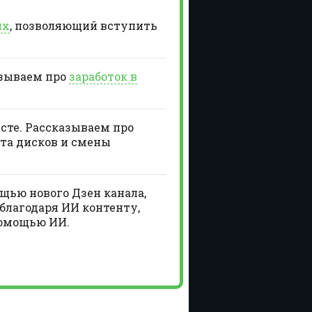
ях
, позволяющий вступить
азываем про
заработок в
есте. Рассказываем про
та дисков и смены
щью нового Дзен канала,
благодаря ИИ контенту,
помощью ИИ.