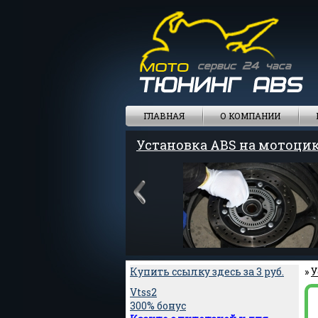
ГЛАВНАЯ
О КОМПАНИИ
Установка ABS на мотоци
Купить ссылку здесь за
3
руб.
»
У
Vtss2
300% бонус