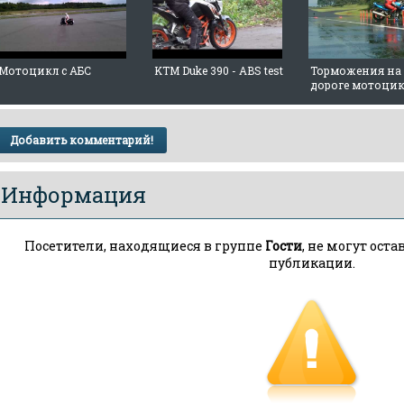
Мотоцикл c АБС
KTM Duke 390 - ABS test
Торможения на
дороге мотоцик
Добавить комментарий!
Информация
Посетители, находящиеся в группе
Гости
, не могут ост
публикации.