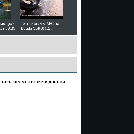
 мокрой
Тест системы АБС на
ла с АБС
Honda CBR600RR
авлять комментарии к данной