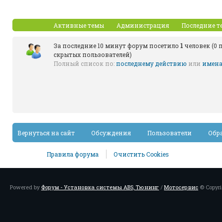
Активные темы
Администрация
Последние т
За последние 10 минут форум посетило
1
человек (0 п
скрытых пользователей)
Полный список по:
последнему действию
или
имена
Вернуться на сайт
Обсуждения
Пользователи
Обр
Правила форума
Очистить Cookies
Powered by
Форум - Установка системы ABS, Тюнинг
/
Мотосервис
© Copyri