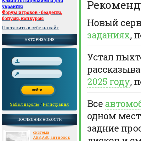
Казино с лицензией и для
Рекоменд
украины
Форум игроков - бездепы,
бонусы, конкурсы
Новый сер
Поставить к себе на сайт
заданиях
, 
АВТОРИЗАЦИЯ
Устал пыхте
рассказыв
2025 году
, 
Все
автомо
Забыл пароль?
/
Регистрация
одном мест
ПОСЛЕДНИЕ НОВОСТИ
задние про
система
дисков и с
ABS,АБС,антиблок