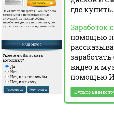
где купить.
Не стоит пренебрегать АВS, ведь на
дороге много непредвиденных
ситуаций, например собака
перебегает дорогу или человек, вот
Заработок 
тут то эта система и проявит себя
помощью но
рассказыва
НАШ ОПРОС
заработать
Умеете ли Вы водить
мотоцикл?
видео и му
Да
Нет
помощью И
Нет, но хотелось бы
Нет, и не хочу
Купить индексир