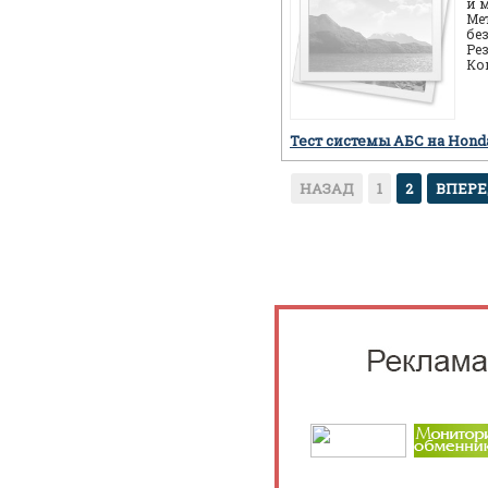
и 
Ме
бе
Ре
Ко
ав
пр
Тест системы АБС на Hon
НАЗАД
1
2
ВПЕР