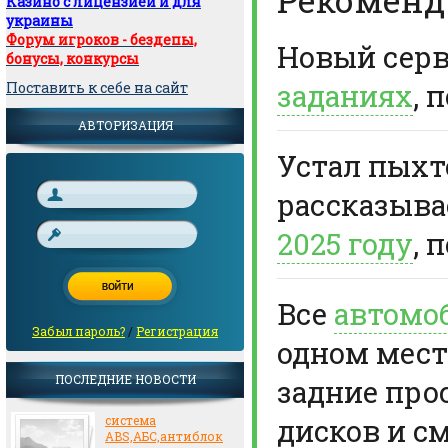
Казино с лицензией и для
украины
Форум игроков - бездепы,
Новый сер
бонусы, конкурсы
заданиях
, 
Поставить к себе на сайт
АВТОРИЗАЦИЯ
Устал пыхте
рассказыв
2025 году
, 
Все
автомо
Забыл пароль?
/
Регистрация
одном мест
ПОСЛЕДНИЕ НОВОСТИ
задние про
дисков и с
система
ABS,АБС,антиблок