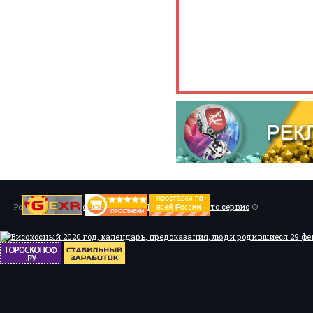
Powered by
Установка системы ABS, Тюнинг
/
Мото сервис
©