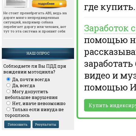
где купить.
Не стоит пренебрегать АВS, ведь на
дороге много непредвиденных
ситуаций, например собака
Заработок 
перебегает дорогу или человек, вот
тут то эта система и проявит себя
помощью но
рассказыва
НАШ ОПРОС
заработать
Соблюдаете ли Вы ПДД при
вождении мотоцикла?
видео и му
Да, почти всегда
помощью И
Да, всегда
Могу допустить
небольшие нарушения
Нет, иначе невозможно
Купить индексир
Только если никуда не
тороплюсь