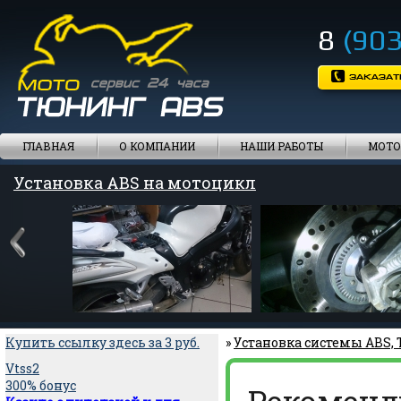
8
(903
ГЛАВНАЯ
О КОМПАНИИ
НАШИ РАБОТЫ
МОТО
Установка ABS на мотоцикл
Купить ссылку здесь за
3
руб.
»
Установка системы ABS,
Vtss2
300% бонус
Рекоменд