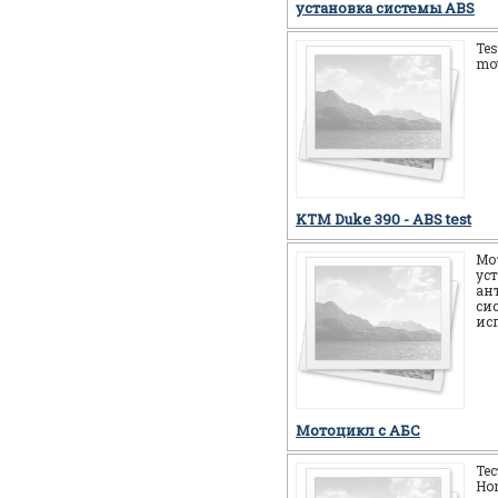
установка системы ABS
Tes
mot
KTM Duke 390 - ABS test
Мо
ус
ан
си
ис
Мотоцикл c АБС
Те
Ho