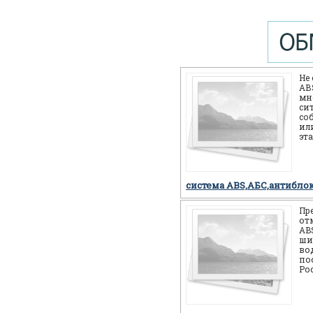
Не
АВS
мн
си
со
или
эт
себ
но
система ABS,АБС,антибло
Пр
от
AB
ши
во
по
Ро
мн
мо
си