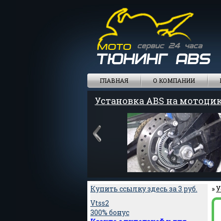
ГЛАВНАЯ
О КОМПАНИИ
Установка ABS на мотоци
Купить ссылку здесь за
3
руб.
»
У
Vtss2
300% бонус