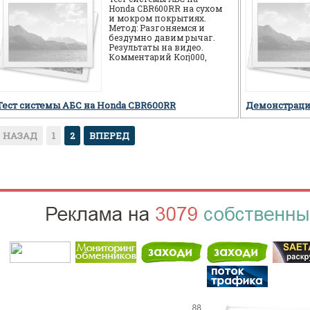
Honda CBR600RR на сухом
и мокром покрытиях.
Метод: Разгоняемся и
бездумно давим рычаг.
Результаты на видео.
Комментарий Korj000,
автора видео
проведенных тестов:
Тест системы АБС на Honda CBR600RR
Демонстраци
НАЗАД
1
2
ВПЕРЕД