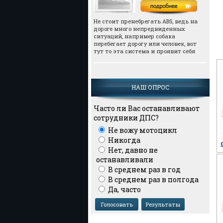
Не стоит пренебрегать АВS, ведь на
дороге много непредвиденных
ситуаций, например собака
перебегает дорогу или человек, вот
тут то эта система и проявит себя
НАШ ОПРОС
Часто ли Вас останавливают
сотрудники ДПС?
Не вожу мотоцикл
Никогда
Нет, давно не
останавливали
В среднем раз в год
В среднем раз в полгода
Да, часто