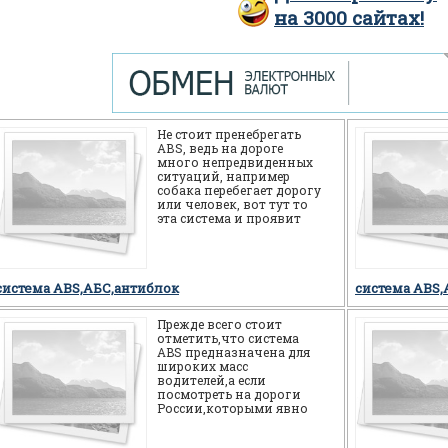
на
3000
сайтах!
Не стоит пренебрегать
АВS, ведь на дороге
много непредвиденных
ситуаций, например
собака перебегает дорогу
или человек, вот тут то
эта система и проявит
себя на все 100%, а
новичка спасет от
система ABS,АБС,антиблок
система ABS,
Прежде всего стоит
отметить,что система
ABS предназначена для
широких масс
водителей,а если
посмотреть на дороги
России,которыми явно
многие не довольны,то
можно смело сказать,что