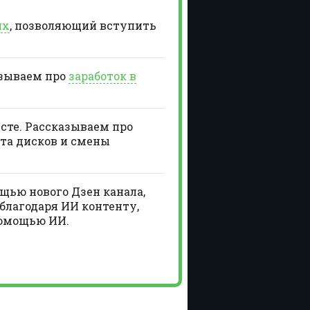
ях
, позволяющий вступить
азываем про
заработок в
есте. Рассказываем про
та дисков и смены
щью нового Дзен канала,
благодаря ИИ контенту,
помощью ИИ.