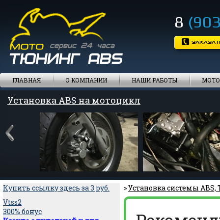
8
(903
ГЛАВНАЯ
О КОМПАНИИ
НАШИ РАБОТЫ
МОТО
Установка ABS на мотоцикл
Купить ссылку здесь за
3
руб.
»
Установка системы ABS,
Vtss2
300% бонус
Рекоменд