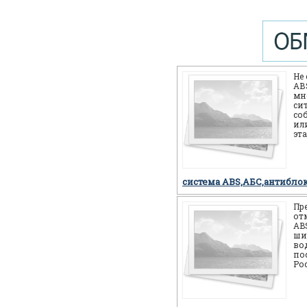
Не
АВS
мн
си
со
или
эт
себ
но
система ABS,АБС,антибло
Пр
от
AB
ши
во
по
Ро
мн
мо
си