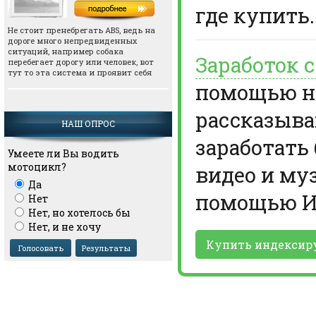
где купить.
Не стоит пренебрегать АВS, ведь на
дороге много непредвиденных
ситуаций, например собака
Заработок 
перебегает дорогу или человек, вот
тут то эта система и проявит себя
помощью но
рассказыва
НАШ ОПРОС
заработать
Умеете ли Вы водить
мотоцикл?
видео и му
Да
помощью И
Нет
Нет, но хотелось бы
Нет, и не хочу
Купить индексир