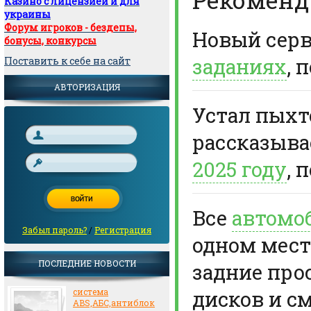
Казино с лицензией и для
украины
Форум игроков - бездепы,
Новый сер
бонусы, конкурсы
заданиях
, 
Поставить к себе на сайт
АВТОРИЗАЦИЯ
Устал пыхте
рассказыв
2025 году
, 
Все
автомо
Забыл пароль?
/
Регистрация
одном мест
ПОСЛЕДНИЕ НОВОСТИ
задние про
дисков и с
система
ABS,АБС,антиблок