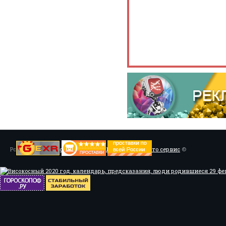
Powered by
Установка системы ABS, Тюнинг
/
Мото сервис
©