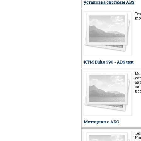
установка системы ABS
Tes
mot
KTM Duke 390 - ABS test
Мо
ус
ан
си
ис
Мотоцикл c АБС
Те
Ho