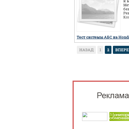
и 
Ме
бе
Ре
Ко
ав
пр
Тест системы АБС на Hon
НАЗАД
1
2
ВПЕР