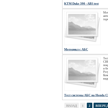
KTM Duke 390 - ABS test
Мот
ант
тор
Мотоцикл c АБС
Тес
CBR
пок
и б
Рез
Ком
вид
Тест системы АБС на Honda 
НАЗАД
1
2
ВПЕРЕ