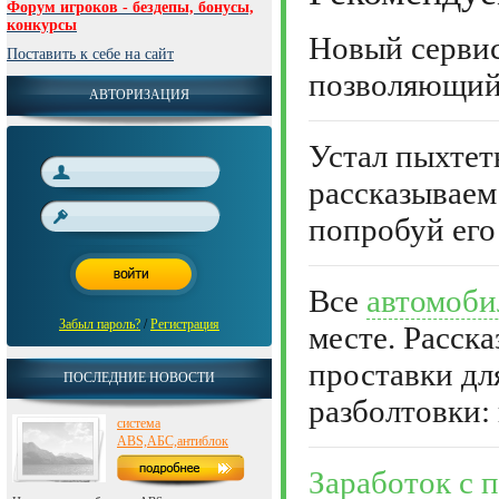
Форум игроков - бездепы, бонусы,
конкурсы
Новый серви
Поставить к себе на сайт
позволяющий 
АВТОРИЗАЦИЯ
Устал пыхтет
рассказывае
попробуй его
Все
автомоби
Забыл пароль?
/
Регистрация
месте. Расск
проставки дл
ПОСЛЕДНИЕ НОВОСТИ
разболтовки: 
система
ABS,АБС,антиблок
Заработок с