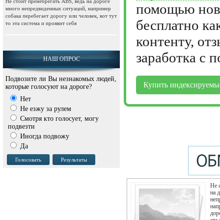
Не стоит пренебрегать АВS, ведь на дороге
помощью ново
много непредвиденных ситуаций, например
собака перебегает дорогу или человек, вот тут
бесплатно ка
то эта система и проявит себя
контенту, от
заработка с 
НАШ ОПРОС
Подвозите ли Вы незнакомых людей,
Купить индексируемы
которые голосуют на дороге?
Нет
Не езжу за рулем
Смотря кто голосует, могу
подвезти
Иногда подвожу
Да
Не 
на 
неп
нап
дор