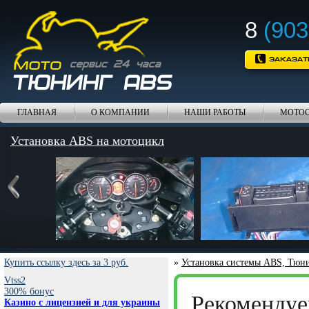
8
(903
ГЛАВНАЯ
О КОМПАНИИ
НАШИ РАБОТЫ
МОТОС
Установка ABS на мотоцикл
Купить ссылку здесь за
3
руб.
»
Установка системы ABS, Тюн
Vtss2
300% бонус
Рекоменду
Казино с лицензией и для украины