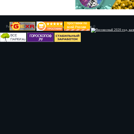
Powered by
Установка системы ABS, Тюнинг
/
Мото сервис
©