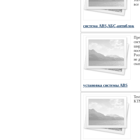
эта
все
система ABS,АБС,антиблок
Пре
сис
шир
пос
Рос
не 
ска
установка системы ABS
Tes
KTM