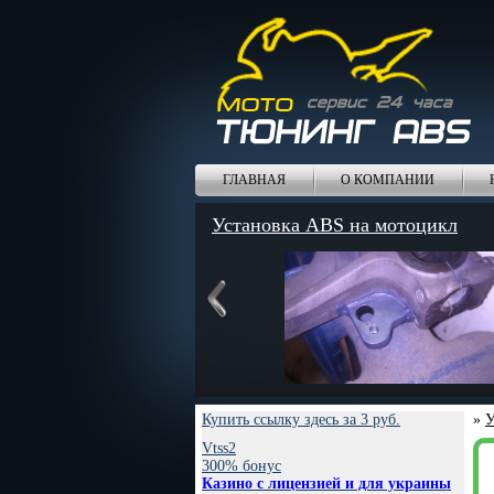
ГЛАВНАЯ
О КОМПАНИИ
Установка ABS на мотоцикл
Купить ссылку здесь за
3
руб.
»
У
Vtss2
300% бонус
Казино с лицензией и для украины