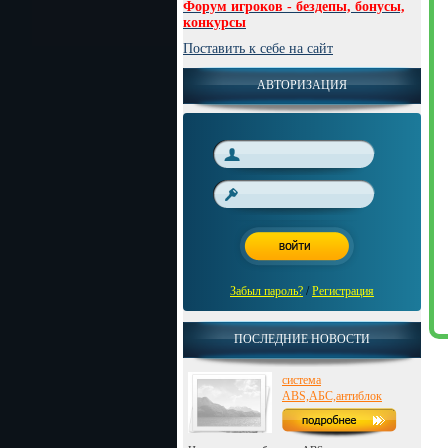
Форум игроков - бездепы, бонусы,
конкурсы
Поставить к себе на сайт
АВТОРИЗАЦИЯ
Забыл пароль?
/
Регистрация
ПОСЛЕДНИЕ НОВОСТИ
система
ABS,АБС,антиблок