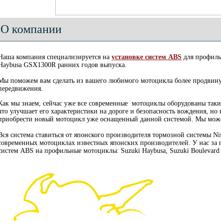
О компании
Наша компания специализируется на
установке систем ABS
для профиль
Haybusa GSX1300R ранних годов выпуска.
Мы поможем вам сделать из вашего любимого мотоцикла более продвину
передвижения.
Как мы знаем, сейчас уже все современные мотоциклы оборудованы так
что улучшает его характеристики на дороге и безопасность вождения, н
приобрести новый мотоцикл уже оснащенный данной системой. Мы може
Вся система ставиться от японского производителя тормозной системы Nis
современных мотоциклах известных японских производителей. У нас за 
систем ABS на профильные мотоциклы: Suzuki Haybusa, Suzuki Boulevard