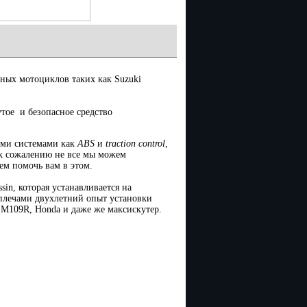
ных мотоциклов таких как Suzuki
тое и безопасное средство
ими системами как
ABS
и
traction control
,
о к сожалению не все мы можем
м помочь вам в этом.
sin, которая устанавливается на
плечами двухлетний опыт установки
 M109R, Honda и даже же максискутер.