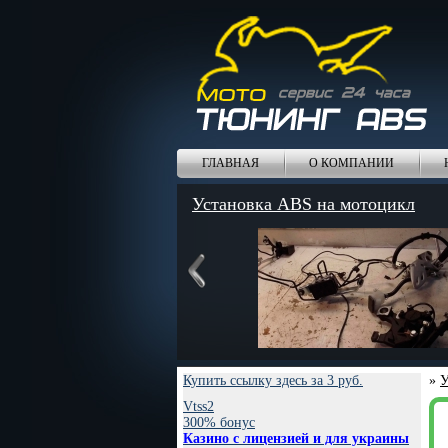
ГЛАВНАЯ
О КОМПАНИИ
Установка ABS на мотоцикл
Купить ссылку здесь за
3
руб.
»
У
Vtss2
300% бонус
Казино с лицензией и для украины