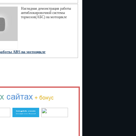
Наглядная демонстрация работы
антиблокировочной системы
тормозов(АБС) на мотоцикле
работы ABS на мотоцикле