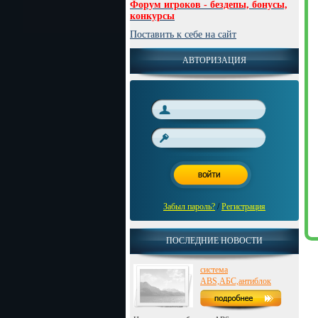
Форум игроков - бездепы, бонусы,
конкурсы
Поставить к себе на сайт
АВТОРИЗАЦИЯ
Забыл пароль?
/
Регистрация
ПОСЛЕДНИЕ НОВОСТИ
система
ABS,АБС,антиблок