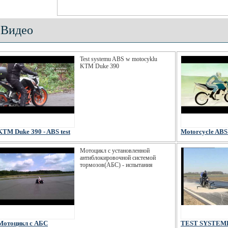
Видео
Test systemu ABS w motocyklu
KTM Duke 390
KTM Duke 390 - ABS test
Motorcycle ABS 
Мотоцикл c установленной
антиблокировочной системой
тормозов(АБС) - испытания
Мотоцикл c АБС
TEST SYSTEM