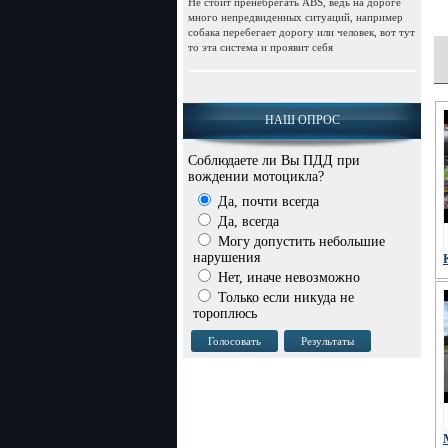
Не стоит пренебрегать АВS, ведь на дороге
много непредвиденных ситуаций, например
собака перебегает дорогу или человек, вот тут
то эта система и проявит себя
НАШ ОПРОС
Соблюдаете ли Вы ПДД при
вождении мотоцикла?
Да, почти всегда
Да, всегда
Могу допустить небольшие
нарушения
Нет, иначе невозможно
Только если никуда не
тороплюсь