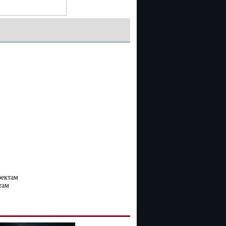
оектам
там