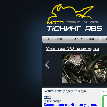
ГЛАВНАЯ
О КОМПАНИИ
Установка ABS на мотоцикл
Купить ссылку здесь за
3
руб.
»
У
Vtss2
300% бонус
Казино с лицензией и для украины