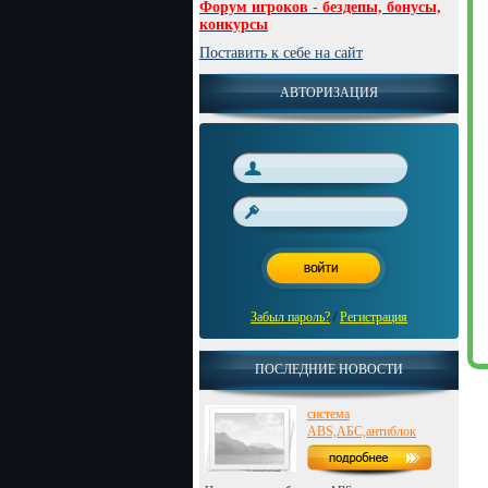
Форум игроков - бездепы, бонусы,
конкурсы
Поставить к себе на сайт
АВТОРИЗАЦИЯ
Забыл пароль?
/
Регистрация
ПОСЛЕДНИЕ НОВОСТИ
система
ABS,АБС,антиблок