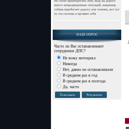
Не стоит пренебрегать АВS, ведь на дороге
много непредвиденных ситуаций, например
собака перебегает дорогу или человек, вот тут
то эта система и проявит себя
НАШ ОПРОС
Часто ли Вас останавливают
сотрудники ДПС?
Не вожу мотоцикл
Никогда
Нет, давно не останавливали
В среднем раз в год
В среднем раз в полгода
Да, часто