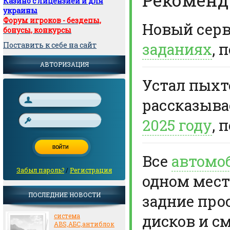
Казино с лицензией и для
украины
Форум игроков - бездепы,
Новый сер
бонусы, конкурсы
заданиях
, 
Поставить к себе на сайт
АВТОРИЗАЦИЯ
Устал пыхте
рассказыв
2025 году
, 
Все
автомо
Забыл пароль?
/
Регистрация
одном мест
ПОСЛЕДНИЕ НОВОСТИ
задние про
дисков и с
система
ABS,АБС,антиблок