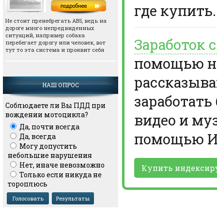
где купить.
Не стоит пренебрегать АВS, ведь на
дороге много непредвиденных
ситуаций, например собака
Заработок 
перебегает дорогу или человек, вот
тут то эта система и проявит себя
помощью но
рассказыва
НАШ ОПРОС
заработать
Соблюдаете ли Вы ПДД при
вождении мотоцикла?
видео и му
Да, почти всегда
помощью И
Да, всегда
Могу допустить
небольшие нарушения
Нет, иначе невозможно
Купить индексир
Только если никуда не
тороплюсь