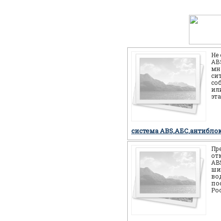
Не
АВS
мн
си
со
или
эт
себ
но
система ABS,АБС,антибло
Пр
от
AB
ши
во
по
Ро
мн
мо
си