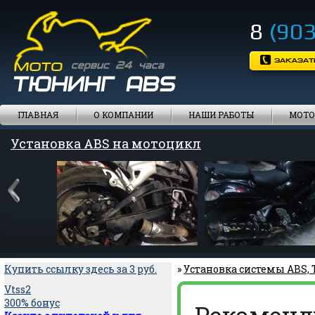
8
(903
ГЛАВНАЯ
О КОМПАНИИ
НАШИ РАБОТЫ
МОТО
Установка ABS на мотоцикл
Купить ссылку здесь за
3
руб.
»
Установка системы ABS,
Vtss2
300% бонус
Рекоменд