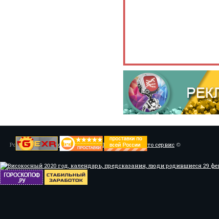
Powered by
Установка системы ABS, Тюнинг
/
Мото сервис
©