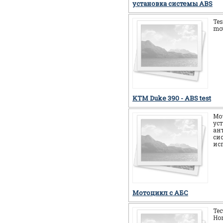
установка системы ABS
Tes
mot
KTM Duke 390 - ABS test
Мо
ус
ан
си
ис
Мотоцикл c АБС
Те
Ho