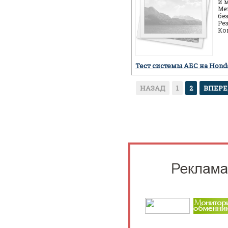
и 
Ме
бе
Ре
Ко
ав
пр
Тест системы АБС на Hon
НАЗАД
1
2
ВПЕР