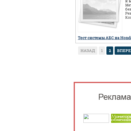
и 
Ме
бе
Ре
Ко
ав
пр
Тест системы АБС на Hon
НАЗАД
1
2
ВПЕР