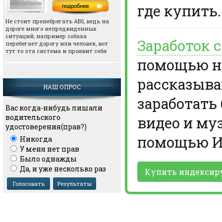
где купить.
Не стоит пренебрегать АВS, ведь на
дороге много непредвиденных
ситуаций, например собака
Заработок 
перебегает дорогу или человек, вот
тут то эта система и проявит себя
помощью но
рассказыва
НАШ ОПРОС
заработать
Вас когда-нибудь лишали
водительского
видео и му
удостоверения(прав?)
помощью И
Никогда
У меня нет прав
Было однажды
Да, и уже несколько раз
Купить индексир