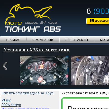
8
(903
ГЛАВНАЯ
О КОМПАНИИ
НАШИ РАБОТЫ
МОТО
Установка ABS на мотоцикл
Купить ссылку здесь за
3
руб.
»
Установка системы ABS,
Vtss2
300% бонус
Рекоменд