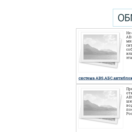
Не
АВS
мн
си
со
или
эт
себ
но
система ABS,АБС,антибло
Пр
от
AB
ши
во
по
Ро
мн
мо
си