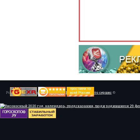
Powered by
Установка системы ABS, Тюнинг
/
Мото сервис
©