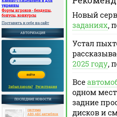
Казино с лицензией и для
украины
Форум игроков - бездепы,
Новый сер
бонусы, конкурсы
заданиях
, 
Поставить к себе на сайт
АВТОРИЗАЦИЯ
Устал пыхте
рассказыв
2025 году
, 
Все
автомо
Забыл пароль?
/
Регистрация
одном мест
ПОСЛЕДНИЕ НОВОСТИ
задние про
дисков и с
система
ABS,АБС,антиблок