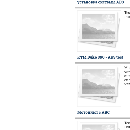
установка системы ABS
Tes
mot
KTM Duke 390 - ABS test
Мо
ус
ан
си
ис
Мотоцикл c АБС
Те
Ho