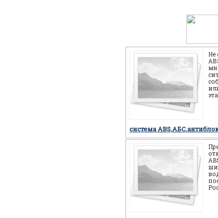
Не
АВS
мн
си
со
или
эт
себ
но
система ABS,АБС,антибло
Пр
от
AB
ши
во
по
Ро
мн
мо
си