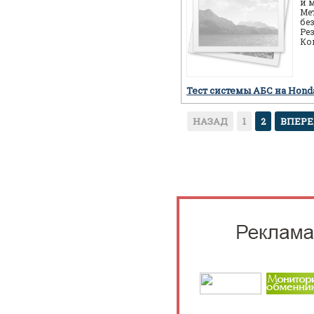
и 
Ме
бе
Ре
Ко
ав
пр
Тест системы АБС на Hon
НАЗАД
1
2
ВПЕР