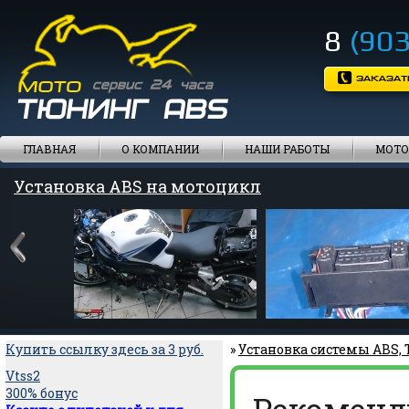
8
(903
ГЛАВНАЯ
О КОМПАНИИ
НАШИ РАБОТЫ
МОТО
Установка ABS на мотоцикл
Установка ABS на мотоцикл
Купить ссылку здесь за
3
руб.
»
Установка системы ABS,
Vtss2
300% бонус
Рекоменд