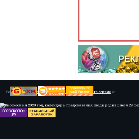
Powered by
Установка системы ABS, Тюнинг
/
Мото сервис
©