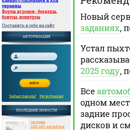
Казино с лицензией и для
украины
Форум игроков - бездепы,
Новый сер
бонусы, конкурсы
заданиях
, 
Поставить к себе на сайт
АВТОРИЗАЦИЯ
Устал пыхте
рассказыв
2025 году
, 
Все
автомо
Забыл пароль?
/
Регистрация
одном мест
ПОСЛЕДНИЕ НОВОСТИ
задние про
дисков и с
система
ABS,АБС,антиблок