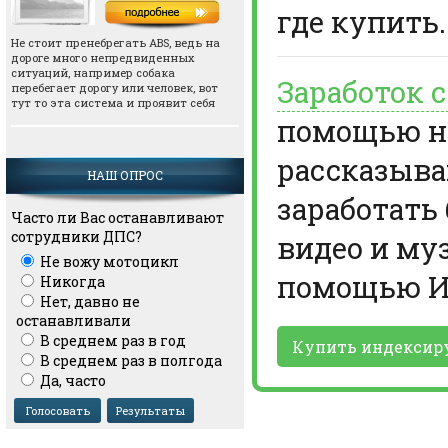
где купить.
Не стоит пренебрегать АВS, ведь на
дороге много непредвиденных
ситуаций, например собака
Заработок 
перебегает дорогу или человек, вот
тут то эта система и проявит себя
помощью но
рассказыва
НАШ ОПРОС
заработать
Часто ли Вас останавливают
сотрудники ДПС?
видео и му
Не вожу мотоцикл
помощью И
Никогда
Нет, давно не
останавливали
В среднем раз в год
Купить индексир
В среднем раз в полгода
Да, часто