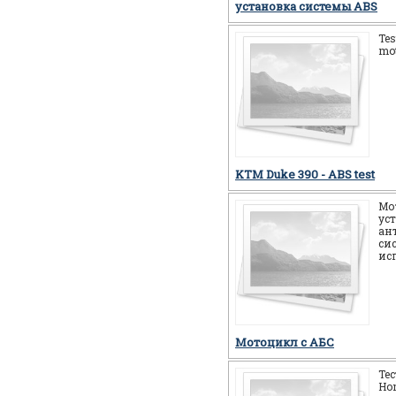
установка системы ABS
Tes
mot
KTM Duke 390 - ABS test
Мо
ус
ан
си
ис
Мотоцикл c АБС
Те
Ho