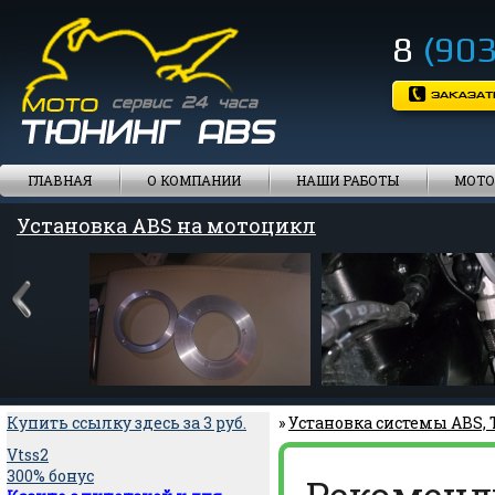
8
(903
ГЛАВНАЯ
О КОМПАНИИ
НАШИ РАБОТЫ
МОТО
Установка ABS на мотоцикл
Купить ссылку здесь за
3
руб.
»
Установка системы ABS,
Vtss2
300% бонус
Рекоменд