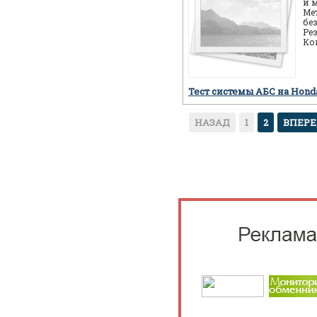
и 
Ме
бе
Ре
Ко
ав
пр
Тест системы АБС на Hon
НАЗАД
1
2
ВПЕР