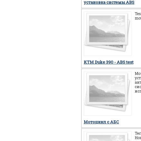
установка системы ABS
Tes
mot
KTM Duke 390 - ABS test
Мо
ус
ан
си
ис
Мотоцикл c АБС
Те
Ho