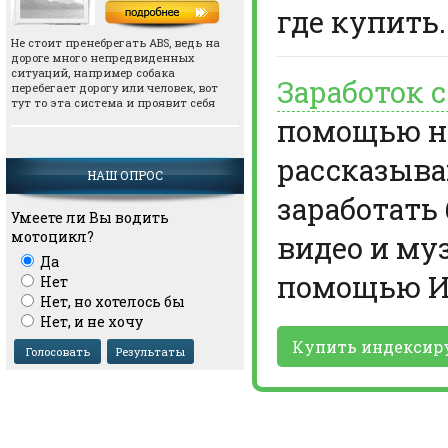
где купить.
Не стоит пренебрегать АВS, ведь на
дороге много непредвиденных
ситуаций, например собака
Заработок 
перебегает дорогу или человек, вот
тут то эта система и проявит себя
помощью но
рассказыва
НАШ ОПРОС
заработать
Умеете ли Вы водить
мотоцикл?
видео и му
Да
помощью И
Нет
Нет, но хотелось бы
Нет, и не хочу
Купить индексир