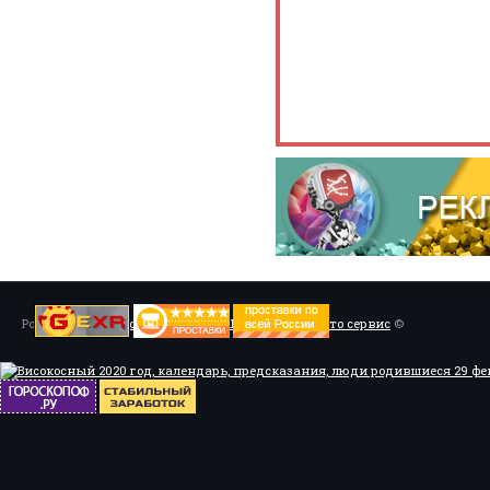
Powered by
Установка системы ABS, Тюнинг
/
Мото сервис
©