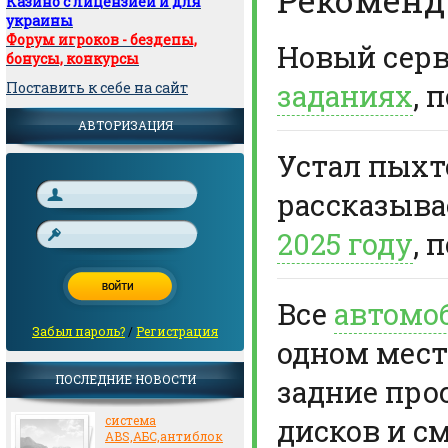
Казино с лицензией и для
украины
Форум игроков - бездепы,
Новый сер
бонусы, конкурсы
заданиях
, 
Поставить к себе на сайт
АВТОРИЗАЦИЯ
Устал пыхте
рассказыв
2025 году
, 
Все
автомо
Забыл пароль?
/
Регистрация
одном мест
ПОСЛЕДНИЕ НОВОСТИ
задние про
дисков и с
система
ABS,АБС,антиблок