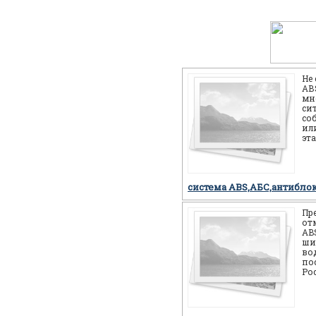
Не
АВS
мн
си
со
или
эт
себ
но
система ABS,АБС,антибло
Пр
от
AB
ши
во
по
Ро
мн
мо
си