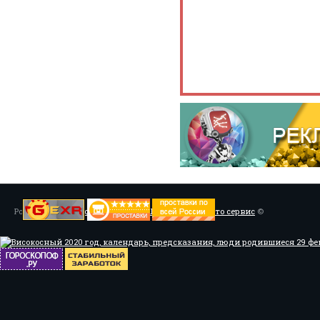
Powered by
Установка системы ABS, Тюнинг
/
Мото сервис
©