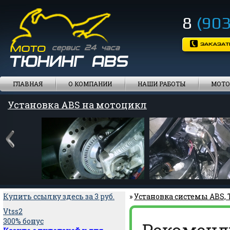
8
(903
ГЛАВНАЯ
О КОМПАНИИ
НАШИ РАБОТЫ
МОТО
Установка ABS на мотоцикл
Купить ссылку здесь за
3
руб.
»
Установка системы ABS,
Vtss2
300% бонус
Рекоменд