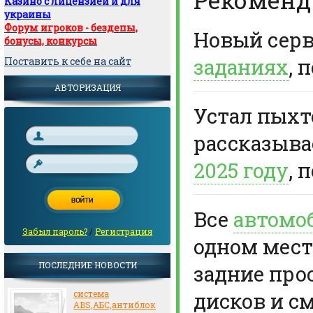
Казино с лицензией и для
украины
Форум игроков - бездепы,
Новый сер
бонусы, конкурсы
заданиях
, 
Поставить к себе на сайт
АВТОРИЗАЦИЯ
Устал пыхте
рассказыв
2025 году
, 
Все
автомо
Забыл пароль?
/
Регистрация
одном мест
ПОСЛЕДНИЕ НОВОСТИ
задние про
дисков и с
система
ABS,АБС,антиблок