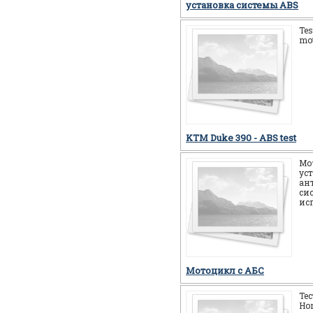
установка системы ABS
Tes
mot
KTM Duke 390 - ABS test
Мо
ус
ан
си
ис
Мотоцикл c АБС
Те
Ho