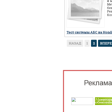
и 
Ме
бе
Ре
Ко
ав
пр
Тест системы АБС на Hon
НАЗАД
1
2
ВПЕР