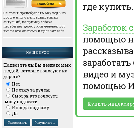
где купить.
Не стоит пренебрегать АВS, ведь на
дороге много непредвиденных
ситуаций, например собака
Заработок 
перебегает дорогу или человек, вот
тут то эта система и проявит себя
помощью но
рассказыва
НАШ ОПРОС
заработать
Подвозите ли Вы незнакомых
людей, которые голосуют на
видео и му
дороге?
помощью И
Нет
Не езжу за рулем
Смотря кто голосует,
могу подвезти
Купить индексир
Иногда подвожу
Да