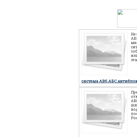
Не
АВS
мн
си
со
или
эт
себ
но
система ABS,АБС,антибло
Пр
от
AB
ши
во
по
Ро
мн
мо
си