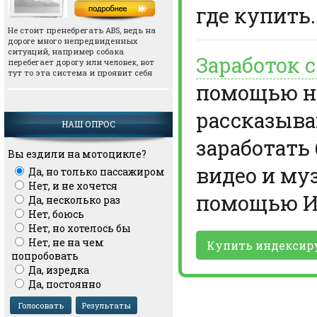
где купить.
Не стоит пренебрегать АВS, ведь на
дороге много непредвиденных
ситуаций, например собака
Заработок 
перебегает дорогу или человек, вот
тут то эта система и проявит себя
помощью но
рассказыва
НАШ ОПРОС
заработать
Вы ездили на мотоцикле?
видео и му
Да, но только пассажиром
Нет, и не хочется
помощью И
Да, несколько раз
Нет, боюсь
Нет, но хотелось бы
Нет, не на чем
Купить индексир
попробовать
Да, изредка
Да, постоянно