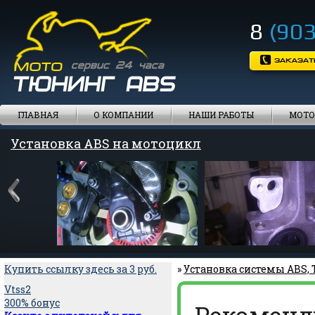
8
(903
ГЛАВНАЯ
О КОМПАНИИ
НАШИ РАБОТЫ
МОТО
Установка ABS на мотоцикл
Купить ссылку здесь за
3
руб.
»
Установка системы ABS,
Vtss2
300% бонус
Рекоменд