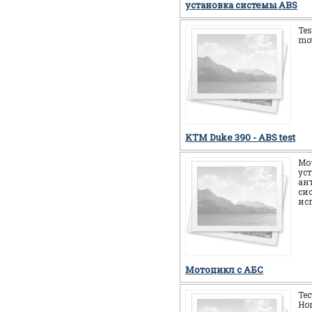
установка системы ABS
Tes
mot
KTM Duke 390 - ABS test
Мо
ус
ан
си
ис
Мотоцикл c АБС
Те
Ho