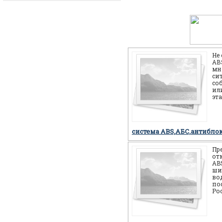
Не
АВS
мн
си
со
или
эт
себ
но
система ABS,АБС,антибло
Пр
от
AB
ши
во
по
Ро
мн
мо
си