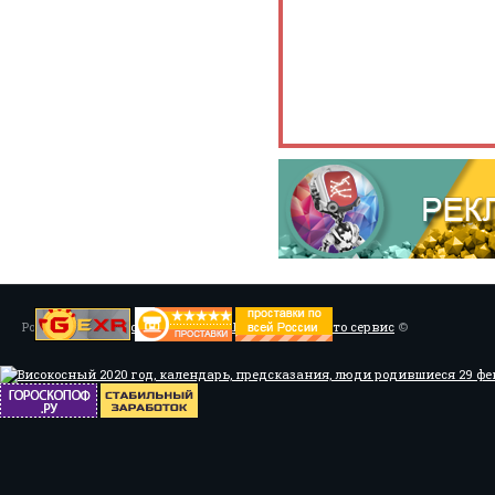
Powered by
Установка системы ABS, Тюнинг
/
Мото сервис
©