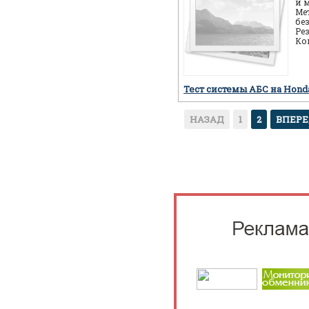
и 
Ме
бе
Ре
Ко
ав
пр
Тест системы АБС на Hon
НАЗАД
1
2
ВПЕР