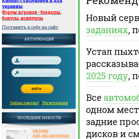
Казино с лицензией и для
украины
Форум игроков - бездепы,
Новый сер
бонусы, конкурсы
заданиях
, 
Поставить к себе на сайт
АВТОРИЗАЦИЯ
Устал пыхте
рассказыв
2025 году
, 
Все
автомо
Забыл пароль?
/
Регистрация
одном мест
ПОСЛЕДНИЕ НОВОСТИ
задние про
дисков и с
система
ABS,АБС,антиблок