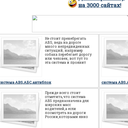
на
3000
сайтах!
Не стоит пренебрегать
АВS, ведь на дороге
много непредвиденных
ситуаций, например
собака перебегает дорогу
или человек, вот тут то
эта система и проявит
себя на все 100%, а
новичка спасет от
система ABS,АБС,антиблок
система ABS,
Прежде всего стоит
отметить,что система
ABS предназначена для
широких масс
водителей,а если
посмотреть на дороги
России,которыми явно
многие не довольны,то
можно смело сказать,что