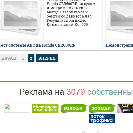
Honda CBR600RR на сухом
и мокром покрытиях.
Метод: Разгоняемся и
бездумно давим рычаг.
Результаты на видео.
Комментарий Korj000,
автора видео
проведенных тестов:
Тест системы АБС на Honda CBR600RR
Демонстраци
НАЗАД
1
2
ВПЕРЕД