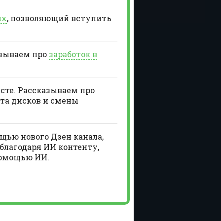
ях
, позволяющий вступить
азываем про
заработок в
есте. Рассказываем про
та дисков и смены
щью нового Дзен канала,
благодаря ИИ контенту,
помощью ИИ.