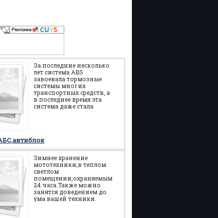
За последние несколько
лет система ABS
завоевала тормозные
системы многих
транспортных средств, а
в последнее время эта
система даже стала
появляться на скутерах.
Еще пройдет немного
времени и
АБС,антиблок
Зимнее хранение
мототехники,в теплом
светлом
помещении,охраняемым
24 часа.Также можно
занятся доведением до
ума вашей техники.