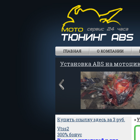
ГЛАВНАЯ
О КОМПАНИИ
Установка ABS на мотоци
Купить ссылку здесь за
3
руб.
»
У
Vtss2
300% бонус