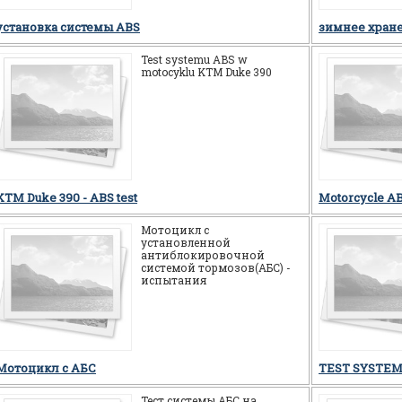
система ABS это
установка системы ABS
зимнее хран
Test systemu ABS w
motocyklu KTM Duke 390
KTM Duke 390 - ABS test
Motorcycle AB
Мотоцикл c
установленной
антиблокировочной
системой тормозов(АБС) -
испытания
Мотоцикл c АБС
TEST SYSTEM
Тест системы АБС на