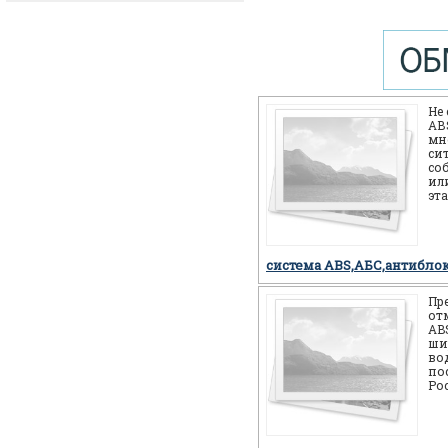
Не
АВS
мн
си
со
или
эт
себ
но
система ABS,АБС,антибло
Пр
от
AB
ши
во
по
Ро
мн
мо
си