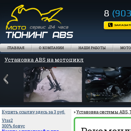
8
(903
ГЛАВНАЯ
О КОМПАНИИ
НАШИ РАБОТЫ
МОТО
Установка ABS на мотоцикл
Купить ссылку здесь за
3
руб.
»
Установка системы ABS,
Vtss2
300% бонус
Рекоменд