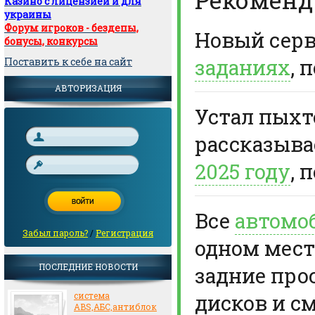
Казино с лицензией и для
украины
Форум игроков - бездепы,
Новый сер
бонусы, конкурсы
заданиях
, 
Поставить к себе на сайт
АВТОРИЗАЦИЯ
Устал пыхте
рассказыв
2025 году
, 
Все
автомо
Забыл пароль?
/
Регистрация
одном мест
ПОСЛЕДНИЕ НОВОСТИ
задние про
дисков и с
система
ABS,АБС,антиблок