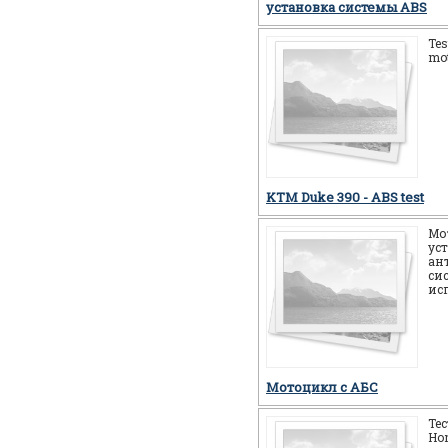
установка системы ABS
Tes
mot
KTM Duke 390 - ABS test
Мо
ус
ан
си
ис
Мотоцикл c АБС
Те
Ho