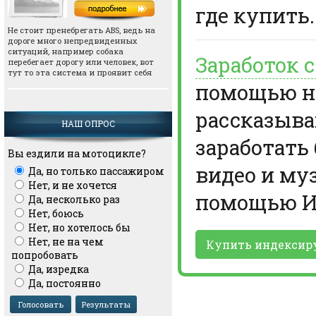
где купить.
Не стоит пренебрегать АВS, ведь на
дороге много непредвиденных
ситуаций, например собака
Заработок 
перебегает дорогу или человек, вот
тут то эта система и проявит себя
помощью но
рассказыва
НАШ ОПРОС
заработать
Вы ездили на мотоцикле?
видео и му
Да, но только пассажиром
Нет, и не хочется
помощью И
Да, несколько раз
Нет, боюсь
Нет, но хотелось бы
Нет, не на чем
Купить индексир
попробовать
Да, изредка
Да, постоянно