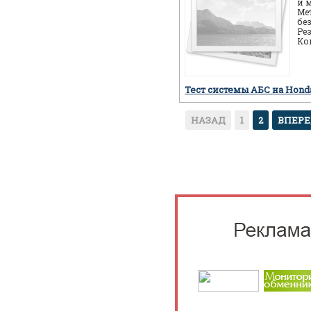
и 
Ме
бе
Ре
Ко
ав
пр
Тест системы АБС на Hon
НАЗАД
1
2
ВПЕР