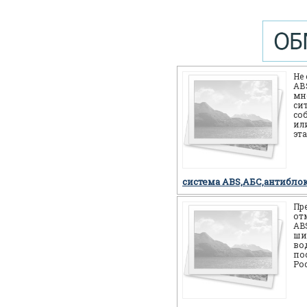
Не
АВS
мн
си
со
или
эт
себ
но
система ABS,АБС,антибло
Пр
от
AB
ши
во
по
Ро
мн
мо
си