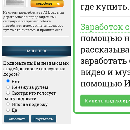
где купить.
Не стоит пренебрегать АВS, ведь на
дороге много непредвиденных
ситуаций, например собака
Заработок 
перебегает дорогу или человек, вот
тут то эта система и проявит себя
помощью но
рассказыва
НАШ ОПРОС
заработать
Подвозите ли Вы незнакомых
людей, которые голосуют на
видео и му
дороге?
помощью И
Нет
Не езжу за рулем
Смотря кто голосует,
могу подвезти
Купить индексир
Иногда подвожу
Да