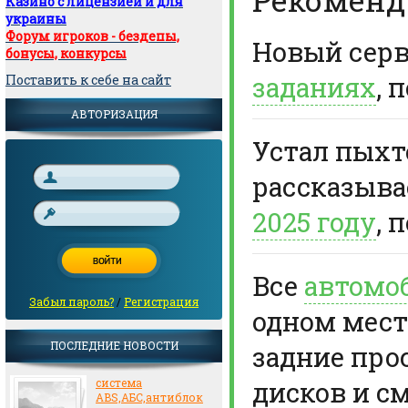
Казино с лицензией и для
украины
Форум игроков - бездепы,
Новый сер
бонусы, конкурсы
заданиях
, 
Поставить к себе на сайт
АВТОРИЗАЦИЯ
Устал пыхте
рассказыв
2025 году
, 
Все
автомо
Забыл пароль?
/
Регистрация
одном мест
ПОСЛЕДНИЕ НОВОСТИ
задние про
дисков и с
система
ABS,АБС,антиблок