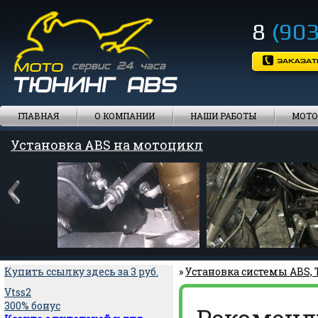
8
(903
ГЛАВНАЯ
О КОМПАНИИ
НАШИ РАБОТЫ
МОТО
Установка ABS на мотоцикл
Купить ссылку здесь за
3
руб.
»
Установка системы ABS,
Vtss2
300% бонус
Рекоменд