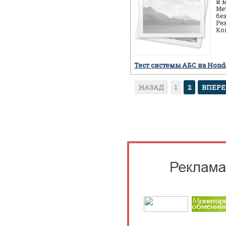
и 
Ме
бе
Ре
Ко
ав
пр
Тест системы АБС на Hon
НАЗАД
1
2
ВПЕР