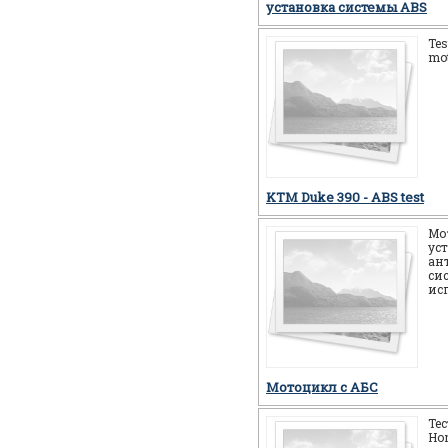
установка системы ABS
Tes
mot
KTM Duke 390 - ABS test
Мо
ус
ан
си
ис
Мотоцикл c АБС
Те
Ho