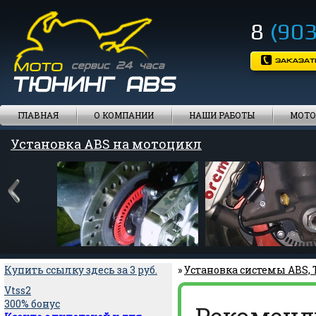
8
(903
ГЛАВНАЯ
О КОМПАНИИ
НАШИ РАБОТЫ
МОТО
Установка ABS на мотоцикл
Купить ссылку здесь за
3
руб.
»
Установка системы ABS,
Vtss2
300% бонус
Рекоменд