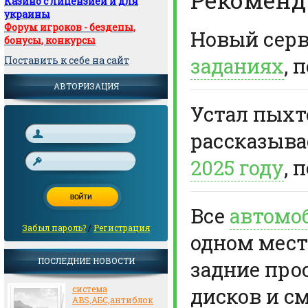
Казино с лицензией и для
украины
Форум игроков - бездепы,
Новый сер
бонусы, конкурсы
заданиях
, 
Поставить к себе на сайт
АВТОРИЗАЦИЯ
Устал пыхте
рассказыв
2025 году
, 
Все
автомо
Забыл пароль?
/
Регистрация
одном мест
ПОСЛЕДНИЕ НОВОСТИ
задние про
дисков и с
система
ABS,АБС,антиблок