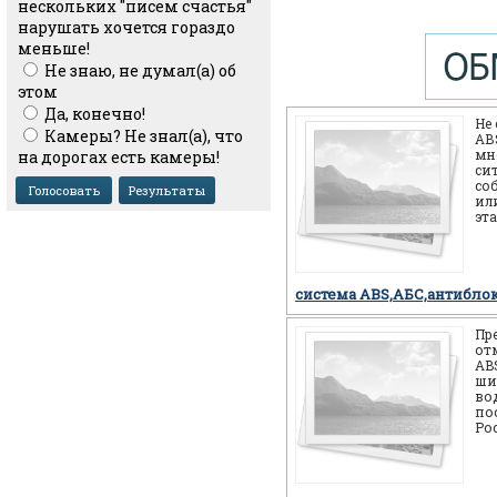
нескольких "писем счастья"
нарушать хочется гораздо
меньше!
Не знаю, не думал(а) об
этом
Да, конечно!
Не
Камеры? Не знал(а), что
АВS
мн
на дорогах есть камеры!
си
со
или
эт
себ
но
система ABS,АБС,антибло
Пр
от
AB
ши
во
по
Ро
мн
мо
си