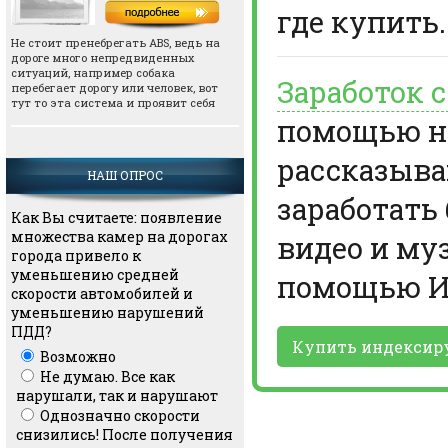
где купить.
Не стоит пренебрегать АВS, ведь на
дороге много непредвиденных
ситуаций, например собака
Заработок 
перебегает дорогу или человек, вот
тут то эта система и проявит себя
помощью но
рассказыва
НАШ ОПРОС
заработать
Как Вы считаете: появление
множества камер на дорогах
видео и му
города привело к
уменьшению средней
помощью И
скорости автомобилей и
уменьшению нарушений
ПДД?
Купить индексир
Возможно
Не думаю. Все как
нарушали, так и нарушают
Однозначно скорости
снизились! После получения