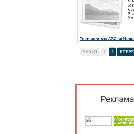
и 
Ме
бе
Ре
Ко
ав
пр
Тест системы АБС на Hon
НАЗАД
1
2
ВПЕР