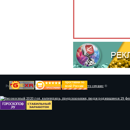
Powered by
Установка системы ABS, Тюнинг
/
Мото сервис
©