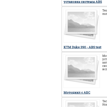
установка системы ABS
Tes
mot
KTM Duke 390 - ABS test
Мо
ус
ан
си
ис
Мотоцикл c АБС
Те
Ho