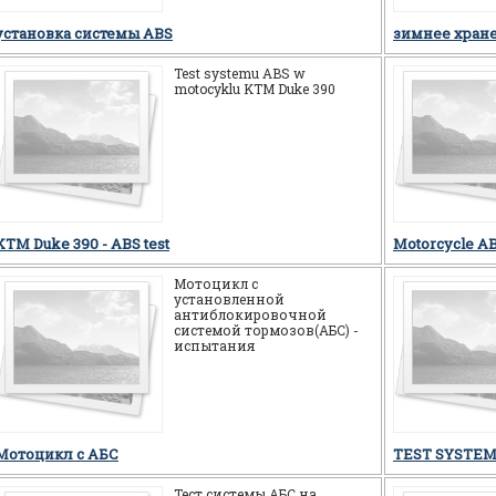
система ABS это
установка системы ABS
зимнее хран
Test systemu ABS w
motocyklu KTM Duke 390
KTM Duke 390 - ABS test
Motorcycle AB
Мотоцикл c
установленной
антиблокировочной
системой тормозов(АБС) -
испытания
Мотоцикл c АБС
TEST SYSTEM
Тест системы АБС на