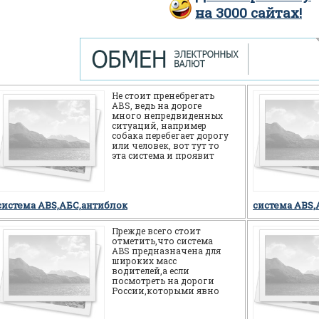
на
3000
сайтах!
Не стоит пренебрегать
АВS, ведь на дороге
много непредвиденных
ситуаций, например
собака перебегает дорогу
или человек, вот тут то
эта система и проявит
себя на все 100%, а
новичка спасет от
система ABS,АБС,антиблок
система ABS,
Прежде всего стоит
отметить,что система
ABS предназначена для
широких масс
водителей,а если
посмотреть на дороги
России,которыми явно
многие не довольны,то
можно смело сказать,что