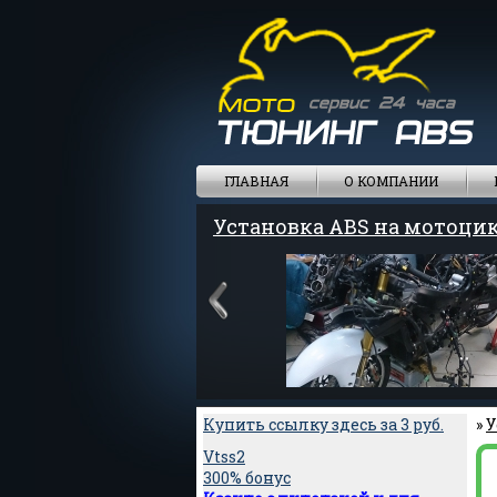
ГЛАВНАЯ
О КОМПАНИИ
Установка ABS на мотоци
Купить ссылку здесь за
3
руб.
»
У
Vtss2
300% бонус