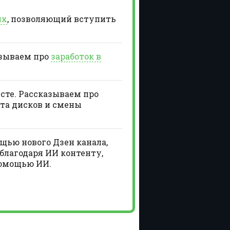
ях
, позволяющий вступить
азываем про
заработок в
есте. Рассказываем про
та дисков и смены
щью нового Дзен канала,
благодаря ИИ контенту,
помощью ИИ.