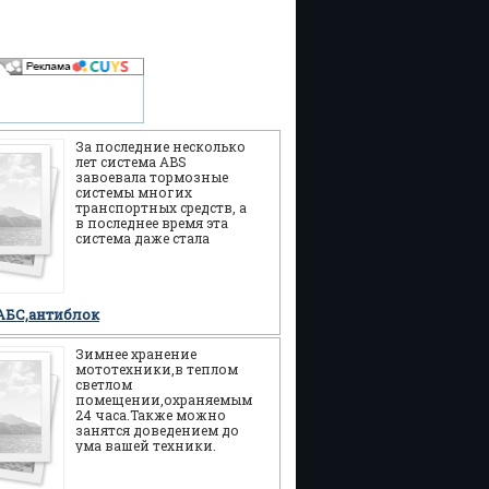
За последние несколько
лет система ABS
завоевала тормозные
системы многих
транспортных средств, а
в последнее время эта
система даже стала
появляться на скутерах.
Еще пройдет немного
времени и
АБС,антиблок
Зимнее хранение
мототехники,в теплом
светлом
помещении,охраняемым
24 часа.Также можно
занятся доведением до
ума вашей техники.