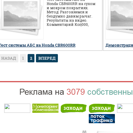
Honda CBR600RR на сухом
и мокром покрытиях.
Метод: Разгоняемся и
бездумно давим рычаг.
Результаты на видео.
Комментарий Korj000,
автора видео
проведенных тестов:
Тест системы АБС на Honda CBR600RR
Демонстраци
НАЗАД
1
2
ВПЕРЕД