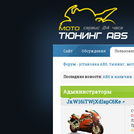
Сайт
Обсуждения
Пользова
Форум - установка ABS, тюнинг, мот
Последние новости:
ABS в наличии.
Администраторы
JxW16iTWjXdIapC6Ke
С
О
Л
Г
А