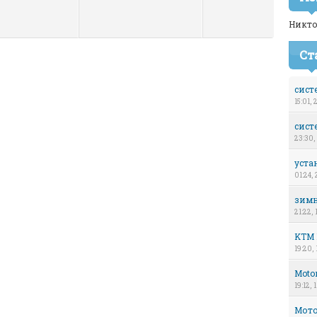
Никто
Ст
сист
15:01,
сист
23:30,
уста
01:24, 
зимн
21:22, 
KTM D
19:20,
Motor
19:12,
Мото