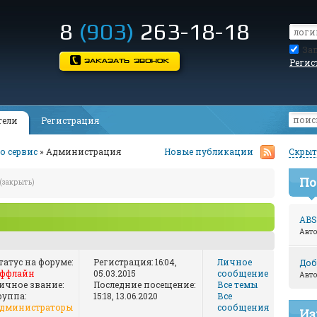
8
(903)
263-18-18
За
Регис
тели
Регистрация
о сервис
» Администрация
Новые публикации
Скрыт
По
(закрыть)
ABS
Авт
татус на форуме:
Регистрация: 16:04,
Личное
Доб
ффлайн
05.03.2015
сообщение
Авт
ичное звание:
Последние посещение:
Все темы
руппа:
15:18, 13.06.2020
Все
дминистраторы
сообщения
Из