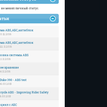
 не менял личный статус.
атьи
ема ABS,АБС,антиблок
 20.12.2016
ема ABS,АБС,антиблок
 22.11.2016
новка системы ABS
21.11.2016
ее хранение
14.11.2016
uke 390 - ABS test
 16.03.2015
cycle ABS - Improving Rider Safety
 16.03.2015
цикл c АБС