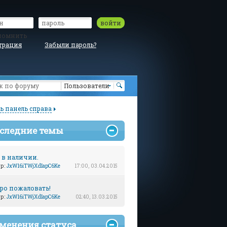
войти
помнить
трация
Забыли пароль?
Пользователи
ь панель справа
следние темы
 в наличии.
ор:
JxW16iTWjXdIapC6Ke
17:00, 03.04.2015
ро пожаловать!
ор:
JxW16iTWjXdIapC6Ke
02:40, 13.03.2015
менения статуса