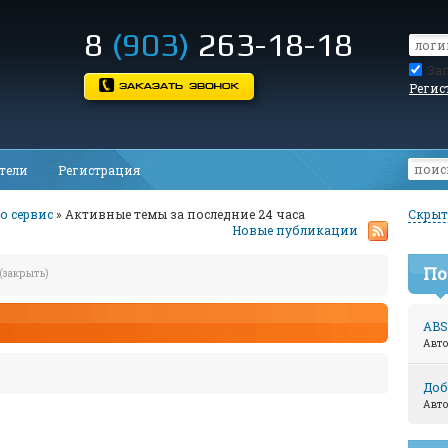
8
(903)
263-18-18
За
Регис
тели
Регистрация
о сервис
» Активные темы за последние 24 часа
Скрыт
Новые публикации
По
(закрыть)
ABS
Авт
Доб
Авт