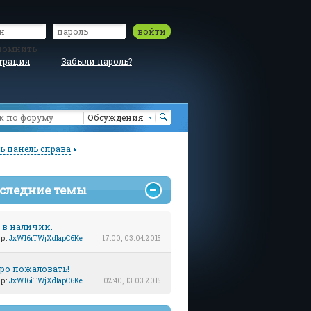
войти
помнить
трация
Забыли пароль?
Обсуждения
ь панель справа
следние темы
 в наличии.
ор:
JxW16iTWjXdIapC6Ke
17:00, 03.04.2015
ро пожаловать!
ор:
JxW16iTWjXdIapC6Ke
02:40, 13.03.2015