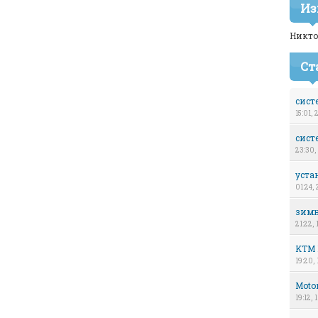
Из
Никто
Ст
сист
15:01,
сист
23:30,
уста
01:24, 
зимн
21:22, 
KTM D
19:20,
Motor
19:12,