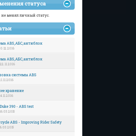
менения статуса
 не менял личный статус.
атьи
ема ABS,АБС,антиблок
 20.12.2016
ема ABS,АБС,антиблок
 22.11.2016
новка системы ABS
21.11.2016
ее хранение
14.11.2016
uke 390 - ABS test
 16.03.2015
cycle ABS - Improving Rider Safety
 16.03.2015