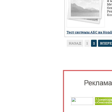
и 
Ме
бе
Ре
Ко
ав
пр
Тест системы АБС на Hon
НАЗАД
1
2
ВПЕР