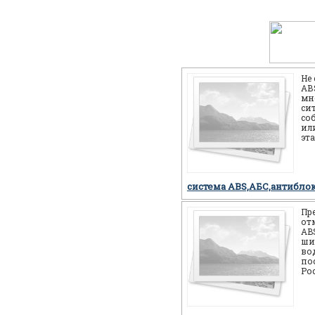
Не
АВS
мн
си
со
или
эт
себ
но
система ABS,АБС,антибло
Пр
от
AB
ши
во
по
Ро
мн
мо
си