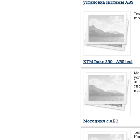
установка системы ABS
Tes
mot
KTM Duke 390 - ABS test
Мо
ус
ан
си
ис
Мотоцикл c АБС
Те
Ho