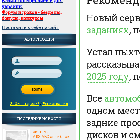
Казино с лицензией и для
украины
Форум игроков - бездепы,
Новый сер
бонусы, конкурсы
заданиях
, 
Поставить к себе на сайт
АВТОРИЗАЦИЯ
Устал пыхте
рассказыв
2025 году
, 
Все
автомо
Забыл пароль?
/
Регистрация
одном мест
ПОСЛЕДНИЕ НОВОСТИ
задние про
дисков и с
система
ABS,АБС,антиблок