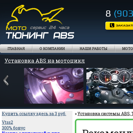
8
(903
ГЛАВНАЯ
О КОМПАНИИ
НАШИ РАБОТЫ
МОТО
Установка ABS на мотоцикл
Купить ссылку здесь за
3
руб.
»
Установка системы ABS,
Vtss2
300% бонус
Рекоменд