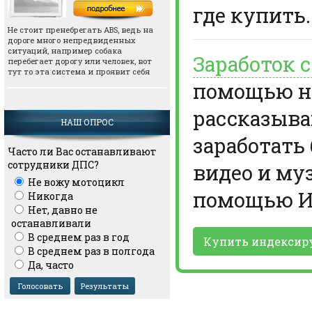
где купить.
Не стоит пренебрегать АВS, ведь на
дороге много непредвиденных
ситуаций, например собака
Заработок 
перебегает дорогу или человек, вот
тут то эта система и проявит себя
помощью но
рассказыва
НАШ ОПРОС
заработать
Часто ли Вас останавливают
сотрудники ДПС?
видео и му
Не вожу мотоцикл
помощью И
Никогда
Нет, давно не
останавливали
В среднем раз в год
Купить индексир
В среднем раз в полгода
Да, часто